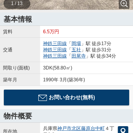
1 / 13
基本情報
賃料
6.5万円
神鉄三田線
「
岡場
」駅 徒歩17分
交通
神鉄三田線
「
五社
」駅 徒歩31分
神鉄三田線
「
田尾寺
」駅 徒歩34分
間取り(面積)
3DK(58.80㎡)
築年月
1990年 3月(築36年)
お問い合わせ(無料)
物件概要
兵庫県
神戸市北区
藤原台中町
４丁
所在地