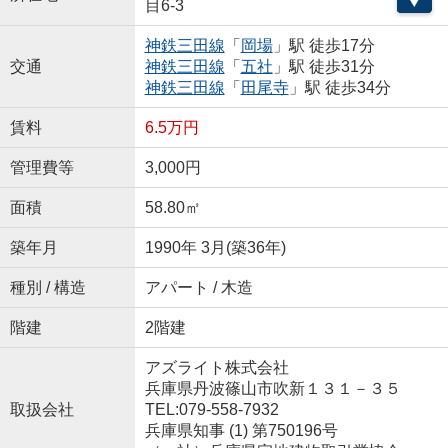
目6-3
神鉄三田線
「
岡場
」駅 徒歩17分
交通
神鉄三田線
「
五社
」駅 徒歩31分
神鉄三田線
「
田尾寺
」駅 徒歩34分
賃料
6.5万円
管理費等
3,000円
面積
58.80㎡
築年月
1990年 3月(築36年)
種別 / 構造
アパート / 木造
階建
2階建
アズライト株式会社
兵庫県丹波篠山市吹新１３１－３５
取扱会社
TEL:079-558-7932
兵庫県知事 (1) 第750196号