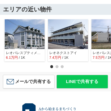
エリアの近い物件
レオパレスプティメゾン雅
レオネクストアイ
6.1
万
円
/ 1K
7.4
万
円
/ 1K
7.5
万
円
/ 1
メールで共有する
LINEで共有する