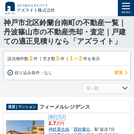
神戸市北区鈴蘭台南町の不動産一覧｜
丹波篠山市の不動産売却・査定｜戸建
ての適正見積りなら「アズライト」
2
5
1～2
該当物件数
件
空き数
件
件を表示
変更
絞り込み条件：
なし
フィーメルレジデンス
賃貸 | マンション
敷0
礼0
2.7
万円
神鉄粟生線
「
西鈴蘭台
」駅 徒歩7分