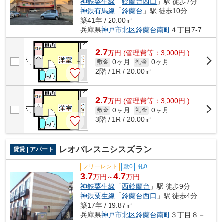
神鉄粟生線
「
鈴蘭台西口
」駅 徒歩7分
神鉄有馬線
「
鈴蘭台
」駅 徒歩10分
築41年 / 20.00㎡
兵庫県
神戸市北区
鈴蘭台南町
４丁目7-7
2.7
万
円
(管理費等：3,000円 )
0ヶ月
0ヶ月
敷金
礼金
2階 / 1R / 20.00㎡
2.7
万
円
(管理費等：3,000円 )
0ヶ月
0ヶ月
敷金
礼金
3階 / 1R / 20.00㎡
レオパレスニシスズラン
賃貸 | アパート
フリーレント
敷0
礼0
3.7
4.7
万円～
万円
神鉄粟生線
「
西鈴蘭台
」駅 徒歩9分
神鉄粟生線
「
鈴蘭台西口
」駅 徒歩4分
築17年 / 19.87㎡
兵庫県
神戸市北区
鈴蘭台南町
３丁目８－