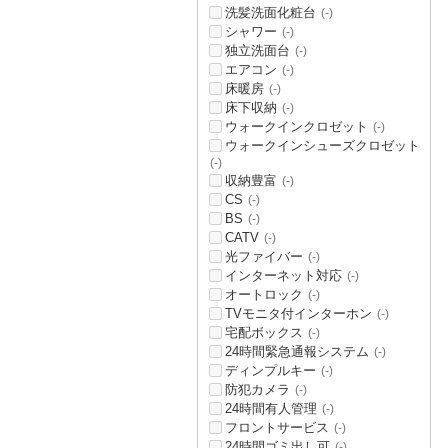
洗髪洗面化粧台
(-)
シャワー
(-)
独立洗面台
(-)
エアコン
(-)
床暖房
(-)
床下収納
(-)
ウォークインクロゼット
(-)
ウォークインシューズクロゼット
(-)
収納豊富
(-)
CS
(-)
BS
(-)
CATV
(-)
光ファイバー
(-)
インターネット対応
(-)
オートロック
(-)
TVモニタ付インターホン
(-)
宅配ボックス
(-)
24時間緊急通報システム
(-)
ディンプルキー
(-)
防犯カメラ
(-)
24時間有人管理
(-)
フロントサービス
(-)
24時間ゴミ出し可
(-)