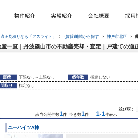
物件紹介
実績紹介
会社概要
採用
の適正見積りなら「アズライト」
>
(賃貸)地域から探す
>
神戸市北区
>
動産一覧｜丹波篠山市の不動産売却・査定｜戸建ての適
面積
下限なし～上限なし
築年数
指定しない
間取り
指定なし
並び順：
1
1
1-1
該当公開件数
件 空き数
件
件表示
ユーハイツA棟