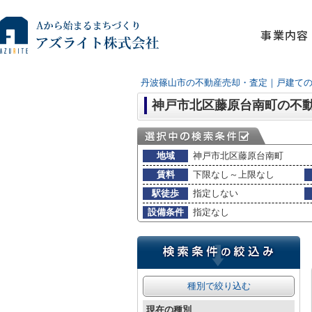
事業内容
丹波篠山市の不動産売却・査定｜戸建て
神戸市北区藤原台南町の不
地域
神戸市北区藤原台南町
賃料
下限なし～上限なし
駅徒歩
指定しない
設備条件
指定なし
種別で絞り込む
現在の種別