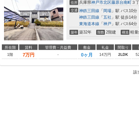
兵庫県
神戸市北区
藤原台南町
３丁
住所
交通
神鉄三田線
「
岡場
」駅 バス10分
神鉄三田線
「
五社
」駅 徒歩14分
東海道本線
「
神戸
」駅 バス64分
築32年
2階建
軽量
築年
階数
構造
所在階
賃料
管理費・共益費
敷金
礼金
間取り
7
万円
0ヶ月
1階
-
14万円
2LDK
5
該