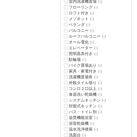
室内洗濯機置場
(-)
フローリング
(-)
ロフト付き
(-)
メゾネット
(-)
ベランダ
(-)
バルコニー
(-)
ルーフバルコニー
(-)
オール電化
(-)
エレベーター
(-)
照明器具付き
(-)
駐輪場
(-)
バイク置場あり
(-)
家具・家電付き
(-)
洗濯機置場有
(-)
外観タイル張り
(-)
コンロ２口以上
(-)
食器洗い乾燥機
(-)
システムキッチン
(-)
対面式キッチン
(-)
バス・トイレ別
(-)
追焚機能浴室
(-)
浴室乾燥機
(-)
温水洗浄便座
(-)
洗面台
(-)