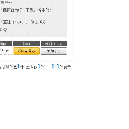
目14-3
 「藤原台南町１丁目」 停歩2分
 「五社（バス）」 停歩16分
鉄骨
面積
詳細
検討リスト
2.84㎡
詳細を見る
追加する
1
1
1-1
当公開件数
件 空き数
件
件表示