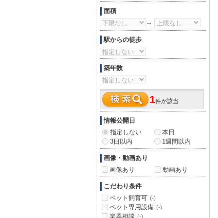
面積
～
駅からの徒歩
築年数
1
件が該当
情報公開日
指定しない
本日
3日以内
1週間以内
画像・動画あり
画像あり
動画あり
こだわり条件
ペット飼育可
(-)
ペット専用設備
(-)
楽器相談
(-)