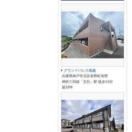
グランドパレス堀越
兵庫県神戸市北区有野町有野
神鉄三田線「五社」駅 徒歩13分
築18年