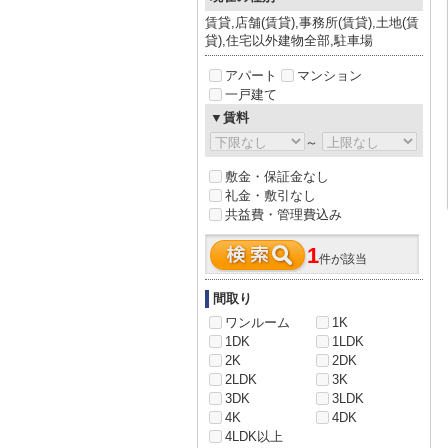
賃貸,店舗(賃貸),事務所(賃貸),土地(賃
貸),住宅以外建物全部,駐車場
アパート
マンション
一戸建て
▼賃料
～
敷金・保証金なし
礼金・敷引なし
共益費・管理費込み
1
件が該当
間取り
ワンルーム
1K
1DK
1LDK
2K
2DK
2LDK
3K
3DK
3LDK
4K
4DK
4LDK以上