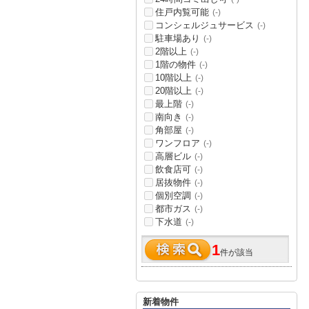
住戸内覧可能
(-)
コンシェルジュサービス
(-)
駐車場あり
(-)
2階以上
(-)
1階の物件
(-)
10階以上
(-)
20階以上
(-)
最上階
(-)
南向き
(-)
角部屋
(-)
ワンフロア
(-)
高層ビル
(-)
飲食店可
(-)
居抜物件
(-)
個別空調
(-)
都市ガス
(-)
下水道
(-)
1
件が該当
新着物件