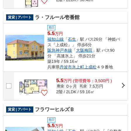
ラ・フルール壱番館
賃貸 | アパート
敷0
5.5
万円
福知山線
「
石生
」駅 バス26分 「神姫バ
ス『上成松』」 停歩6分
阪急神戸本線
「
大阪梅田
」駅 バス90
分 「高速氷上」 停歩21分
築19年 / 59.16㎡
兵庫県
丹波市
氷上町上成松
４９番地
5.5
万
円
(管理費等：3,500円 )
0ヶ月
7.5万円
敷金
礼金
2階 / 2LDK / 59.16㎡
フラワーヒルズＢ
賃貸 | アパート
敷0
5.5
万円