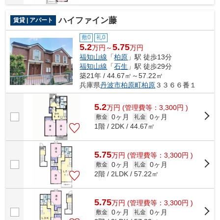
ハイファイン藤
賃貸 | アパート
敷0
礼0
5.2
5.75
万円～
万円
福知山線
「
柏原
」駅 徒歩13分
福知山線
「
石生
」駅 徒歩29分
築21年 / 44.67㎡～57.22㎡
兵庫県
丹波市
柏原町柏原
３３６６番１
5.2
万
円
(管理費等：3,300円 )
0ヶ月
0ヶ月
敷金
礼金
1階 / 2DK / 44.67㎡
5.75
万
円
(管理費等：3,300円 )
0ヶ月
0ヶ月
敷金
礼金
2階 / 2LDK / 57.22㎡
5.75
万
円
(管理費等：3,300円 )
0ヶ月
0ヶ月
敷金
礼金