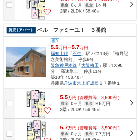
0ヶ月
1ヶ月
敷金
礼金
2階 / 2LDK / 58.48㎡
ベル ファミーユⅠ ３番館
賃貸 | アパート
敷0
5.5
5.7
万円～
万円
福知山線
「
石生
」駅 バス13分 「植野記
念美術館前」 停歩6分
阪急神戸本線
「
大阪梅田
」駅 バス90
分 「高速氷上」 停歩11分
築18年 / 58.48㎡
兵庫県
丹波市
氷上町成松
６７番地１
5.5
万
円
(管理費等：3,500円 )
0ヶ月
9.5万円
敷金
礼金
2階 / 2LDK / 58.48㎡
5.7
万
円
(管理費等：3,500円 )
0ヶ月
7.7万円
敷金
礼金
2階 / 2LDK / 58.48㎡