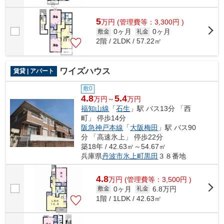
5
万
円
(管理費等：3,300円 )
0ヶ月
0ヶ月
敷金
礼金
2階 / 2LDK / 57.22㎡
ワイズハウス
賃貸 | アパート
敷0
4.8
5.4
万円～
万円
福知山線
「
石生
」駅 バス13分 「西
町」 停歩14分
阪急神戸本線
「
大阪梅田
」駅 バス90
分 「高速氷上」 停歩22分
築18年 / 42.63㎡～54.67㎡
兵庫県
丹波市
氷上町黒田
３８番地
4.8
万
円
(管理費等：3,500円 )
0ヶ月
6.8万円
敷金
礼金
1階 / 1LDK / 42.63㎡