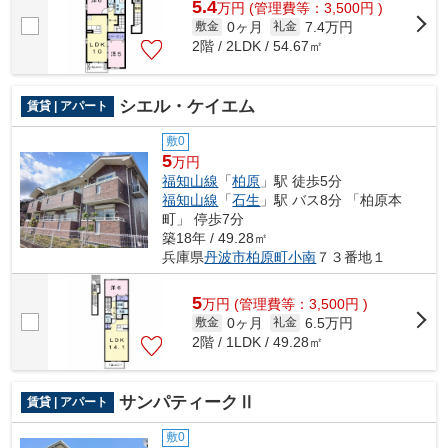
5.4
万
円
(管理費等：3,500円 )
0ヶ月
7.4万円
敷金
礼金
2階 / 2LDK / 54.67㎡
シエル・ケイエム
賃貸 | アパート
敷0
5
万円
福知山線
「
柏原
」駅 徒歩5分
福知山線
「
石生
」駅 バス8分 「柏原本
町」 停歩7分
築18年 / 49.28㎡
兵庫県
丹波市
柏原町小南
７３番地１
5
万
円
(管理費等：3,500円 )
0ヶ月
6.5万円
敷金
礼金
2階 / 1LDK / 49.28㎡
サンパティークⅡ
賃貸 | アパート
敷0