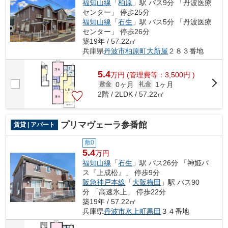
福知山線
「
柏原
」駅 バス9分 「丹波医療
センター」 停歩25分
福知山線
「
石生
」駅 バス5分 「丹波医療
センター」 停歩26分
築19年 / 57.22㎡
兵庫県
丹波市
柏原町大新屋
２８３番地
5.4
万
円
(管理費等：3,500円 )
0ヶ月
1ヶ月
敷金
礼金
2階 / 2LDK / 57.22㎡
プリマヴェーラ参番館
賃貸 | アパート
敷0
5.4
万円
福知山線
「
石生
」駅 バス26分 「神姫バ
ス『上成松』」 停歩9分
阪急神戸本線
「
大阪梅田
」駅 バス90
分 「高速氷上」 停歩22分
築19年 / 57.22㎡
兵庫県
丹波市
氷上町黒田
３４番地