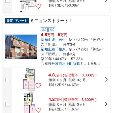
0ヶ月
0ヶ月
敷金
礼金
1階 / 3DK / 53.08㎡
ミニョンストリートⅠ
賃貸 | アパート
敷0
礼0
4.8
5
万円～
万円
福知山線
「
石生
」駅 バス20分 「神姫バ
ス『新郷』」 停歩3分
福知山線
「
柏原
」駅 バス29分 「神姫バ
ス『新郷』」 停歩3分
築20年 / 44.67㎡～57.22㎡
兵庫県
丹波市
氷上町新郷
７１１番地１
4.8
万
円
(管理費等：3,300円 )
0ヶ月
0ヶ月
敷金
礼金
1階 / 2DK / 44.67㎡
4.8
万
円
(管理費等：3,300円 )
0ヶ月
0ヶ月
敷金
礼金
1階 / 2DK / 44.67㎡