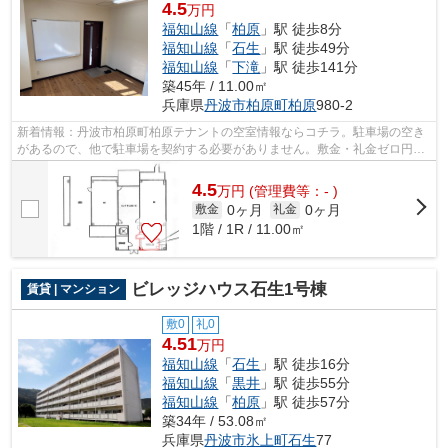
4.5
万円
福知山線
「
柏原
」駅 徒歩8分
福知山線
「
石生
」駅 徒歩49分
福知山線
「
下滝
」駅 徒歩141分
築45年 / 11.00㎡
兵庫県
丹波市
柏原町柏原
980-2
新着情報：丹波市柏原町柏原テナントの空室情報ならコチラ。駐車場の空き
があるので、他で駐車場を契約する必要がありません。敷金・礼金ゼロ円な
ので、初期費用節約につながります。...
4.5
万
円
(管理費等：- )
0ヶ月
0ヶ月
敷金
礼金
1階 / 1R / 11.00㎡
ビレッジハウス石生1号棟
賃貸 | マンション
敷0
礼0
4.51
万円
福知山線
「
石生
」駅 徒歩16分
福知山線
「
黒井
」駅 徒歩55分
福知山線
「
柏原
」駅 徒歩57分
築34年 / 53.08㎡
兵庫県
丹波市
氷上町石生
77