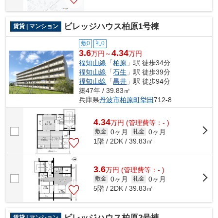
ビレッジハウス柏原1号棟
賃貸 | マンション
敷0
礼0
3.6
4.34
万円～
万円
福知山線
「
柏原
」駅 徒歩34分
福知山線
「
石生
」駅 徒歩39分
福知山線
「
黒井
」駅 徒歩94分
築47年 / 39.83㎡
兵庫県
丹波市
柏原町挙田
712-8
4.34
万
円
(管理費等：- )
0ヶ月
0ヶ月
敷金
礼金
1階 / 2DK / 39.83㎡
3.6
万
円
(管理費等：- )
0ヶ月
0ヶ月
敷金
礼金
5階 / 2DK / 39.83㎡
ビレッジハウス柏原2号棟
賃貸 | マンション