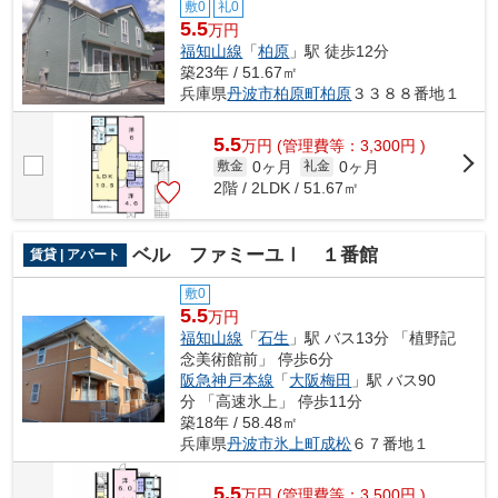
敷0
礼0
5.5
万円
福知山線
「
柏原
」駅 徒歩12分
築23年 / 51.67㎡
兵庫県
丹波市
柏原町柏原
３３８８番地１
5.5
万
円
(管理費等：3,300円 )
0ヶ月
0ヶ月
敷金
礼金
2階 / 2LDK / 51.67㎡
ベル ファミーユⅠ １番館
賃貸 | アパート
敷0
5.5
万円
福知山線
「
石生
」駅 バス13分 「植野記
念美術館前」 停歩6分
阪急神戸本線
「
大阪梅田
」駅 バス90
分 「高速氷上」 停歩11分
築18年 / 58.48㎡
兵庫県
丹波市
氷上町成松
６７番地１
5.5
万
円
(管理費等：3,500円 )