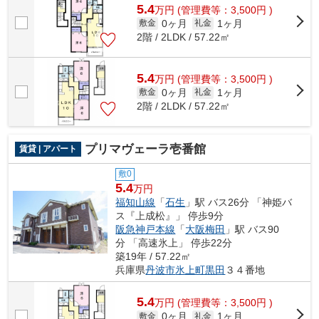
5.4
万
円
(管理費等：3,500円 )
0ヶ月
1ヶ月
敷金
礼金
2階 / 2LDK / 57.22㎡
5.4
万
円
(管理費等：3,500円 )
0ヶ月
1ヶ月
敷金
礼金
2階 / 2LDK / 57.22㎡
プリマヴェーラ壱番館
賃貸 | アパート
敷0
5.4
万円
福知山線
「
石生
」駅 バス26分 「神姫バ
ス『上成松』」 停歩9分
阪急神戸本線
「
大阪梅田
」駅 バス90
分 「高速氷上」 停歩22分
築19年 / 57.22㎡
兵庫県
丹波市
氷上町黒田
３４番地
5.4
万
円
(管理費等：3,500円 )
0ヶ月
1ヶ月
敷金
礼金