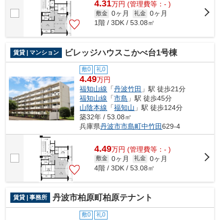
4.31
万
円
(管理費等：- )
0ヶ月
0ヶ月
敷金
礼金
1階 / 3DK / 53.08㎡
ビレッジハウスこかべ台1号棟
賃貸 | マンション
敷0
礼0
4.49
万円
福知山線
「
丹波竹田
」駅 徒歩21分
福知山線
「
市島
」駅 徒歩45分
山陰本線
「
福知山
」駅 徒歩124分
築32年 / 53.08㎡
兵庫県
丹波市
市島町中竹田
629-4
4.49
万
円
(管理費等：- )
0ヶ月
0ヶ月
敷金
礼金
4階 / 3DK / 53.08㎡
丹波市柏原町柏原テナント
賃貸 | 事務所
敷0
礼0