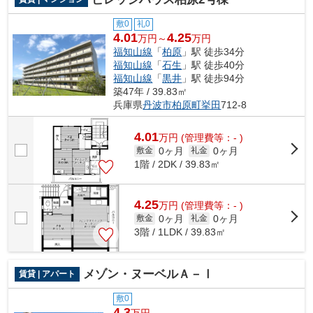
敷0
礼0
4.01
4.25
万円～
万円
福知山線
「
柏原
」駅 徒歩34分
福知山線
「
石生
」駅 徒歩40分
福知山線
「
黒井
」駅 徒歩94分
築47年 / 39.83㎡
兵庫県
丹波市
柏原町挙田
712-8
4.01
万
円
(管理費等：- )
0ヶ月
0ヶ月
敷金
礼金
1階 / 2DK / 39.83㎡
4.25
万
円
(管理費等：- )
0ヶ月
0ヶ月
敷金
礼金
3階 / 1LDK / 39.83㎡
メゾン・ヌーベルＡ－Ⅰ
賃貸 | アパート
敷0
4.3
万円