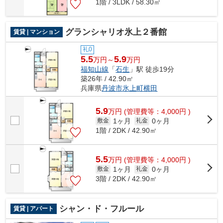
1階 / 3LDK / 58.30㎡
グランシャリオ氷上２番館
賃貸 | マンション
礼0
5.5
5.9
万円～
万円
福知山線
「
石生
」駅 徒歩19分
築26年 / 42.90㎡
兵庫県
丹波市
氷上町横田
5.9
万
円
(管理費等：4,000円 )
1ヶ月
0ヶ月
敷金
礼金
1階 / 2DK / 42.90㎡
5.5
万
円
(管理費等：4,000円 )
1ヶ月
0ヶ月
敷金
礼金
3階 / 2DK / 42.90㎡
シャン・ド・フルール
賃貸 | アパート