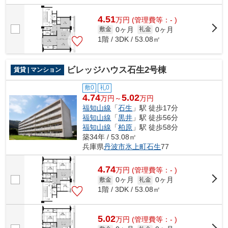
4.51
万
円
(管理費等：- )
0ヶ月
0ヶ月
敷金
礼金
1階 / 3DK / 53.08㎡
ビレッジハウス石生2号棟
賃貸 | マンション
敷0
礼0
4.74
5.02
万円～
万円
福知山線
「
石生
」駅 徒歩17分
福知山線
「
黒井
」駅 徒歩56分
福知山線
「
柏原
」駅 徒歩58分
築34年 / 53.08㎡
兵庫県
丹波市
氷上町石生
77
4.74
万
円
(管理費等：- )
0ヶ月
0ヶ月
敷金
礼金
1階 / 3DK / 53.08㎡
5.02
万
円
(管理費等：- )