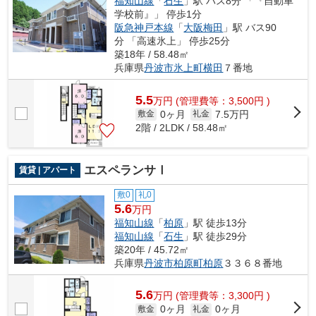
福知山線
「
石生
」駅 バス8分 「『自動車
学校前』」 停歩1分
阪急神戸本線
「
大阪梅田
」駅 バス90
分 「高速氷上」 停歩25分
築18年 / 58.48㎡
兵庫県
丹波市
氷上町横田
７番地
5.5
万
円
(管理費等：3,500円 )
0ヶ月
7.5万円
敷金
礼金
2階 / 2LDK / 58.48㎡
エスペランサⅠ
賃貸 | アパート
敷0
礼0
5.6
万円
福知山線
「
柏原
」駅 徒歩13分
福知山線
「
石生
」駅 徒歩29分
築20年 / 45.72㎡
兵庫県
丹波市
柏原町柏原
３３６８番地
5.6
万
円
(管理費等：3,300円 )
0ヶ月
0ヶ月
敷金
礼金