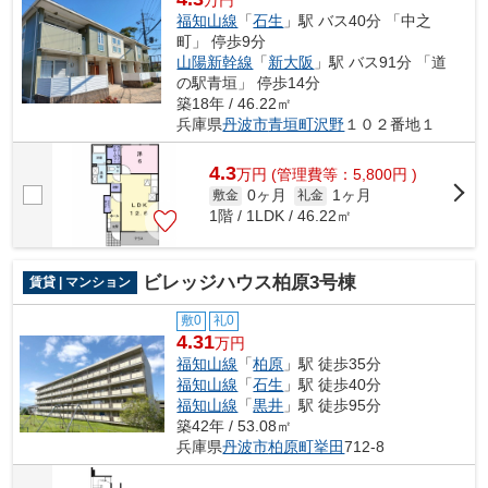
福知山線
「
石生
」駅 バス40分 「中之
町」 停歩9分
山陽新幹線
「
新大阪
」駅 バス91分 「道
の駅青垣」 停歩14分
築18年 / 46.22㎡
兵庫県
丹波市
青垣町沢野
１０２番地１
4.3
万
円
(管理費等：5,800円 )
0ヶ月
1ヶ月
敷金
礼金
1階 / 1LDK / 46.22㎡
ビレッジハウス柏原3号棟
賃貸 | マンション
敷0
礼0
4.31
万円
福知山線
「
柏原
」駅 徒歩35分
福知山線
「
石生
」駅 徒歩40分
福知山線
「
黒井
」駅 徒歩95分
築42年 / 53.08㎡
兵庫県
丹波市
柏原町挙田
712-8