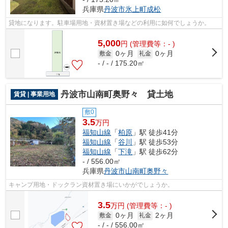
兵庫県
丹波市
氷上町成松
貸地になります。駐車場用地・資材置き場などの利用に如何でしょうか。
5,000
円
(管理費等：- )
0ヶ月
0ヶ月
敷金
礼金
- / - / 175.20㎡
丹波市山南町奥野々 貸土地
賃貸 | 事業用地
敷0
3.5
万円
福知山線
「
柏原
」駅 徒歩41分
福知山線
「
谷川
」駅 徒歩53分
福知山線
「
下滝
」駅 徒歩62分
- / 556.00㎡
兵庫県
丹波市
山南町奥野々
キャンプ用地・ドックラン資材置き場にいかがでしょうか。
3.5
万
円
(管理費等：- )
0ヶ月
2ヶ月
敷金
礼金
- / - / 556.00㎡