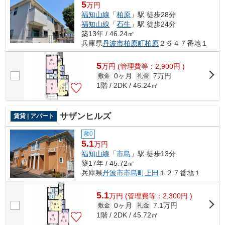
5
万円
福知山線
「
柏原
」駅 徒歩28分
福知山線
「
石生
」駅 徒歩24分
築13年 / 46.24㎡
兵庫県
丹波市
柏原町柏原
２６４７番地１
5
万
円
(管理費等：2,900円 )
0ヶ月
7万円
敷金
礼金
1階 / 2DK / 46.24㎡
サザンヒルズ
賃貸 | アパート
敷0
5.1
万円
福知山線
「
市島
」駅 徒歩13分
築17年 / 45.72㎡
兵庫県
丹波市
市島町上田
１２７番地１
5.1
万
円
(管理費等：2,300円 )
0ヶ月
7.1万円
敷金
礼金
1階 / 2DK / 45.72㎡