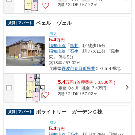
2階 / 2LDK / 57.22㎡
ベェル ヴェル
賃貸 | アパート
敷0
5.4
万円
福知山線
「
黒井
」駅 徒歩15分
福知山線
「
石生
」駅 バス11分 「黒井
東」 停歩5分
築18年 / 57.02㎡
兵庫県
丹波市
春日町黒井
２０５４番地
5.4
万
円
(管理費等：3,500円 )
0ヶ月
7.4万円
敷金
礼金
2階 / 2LDK / 57.02㎡
ポライトリー ガーデンＣ棟
賃貸 | アパート
敷0
5.4
万円
福知山線
「
石生
」駅 バス26分 「神姫バ