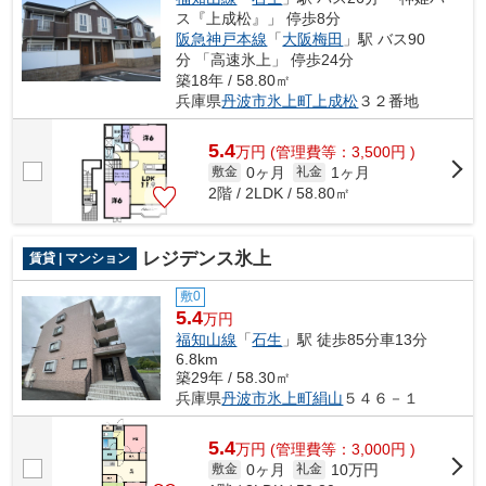
ス『上成松』」 停歩8分
阪急神戸本線
「
大阪梅田
」駅 バス90
分 「高速氷上」 停歩24分
築18年 / 58.80㎡
兵庫県
丹波市
氷上町上成松
３２番地
5.4
万
円
(管理費等：3,500円 )
0ヶ月
1ヶ月
敷金
礼金
2階 / 2LDK / 58.80㎡
レジデンス氷上
賃貸 | マンション
敷0
5.4
万円
福知山線
「
石生
」駅 徒歩85分車13分
6.8km
築29年 / 58.30㎡
兵庫県
丹波市
氷上町絹山
５４６－１
5.4
万
円
(管理費等：3,000円 )
0ヶ月
10万円
敷金
礼金