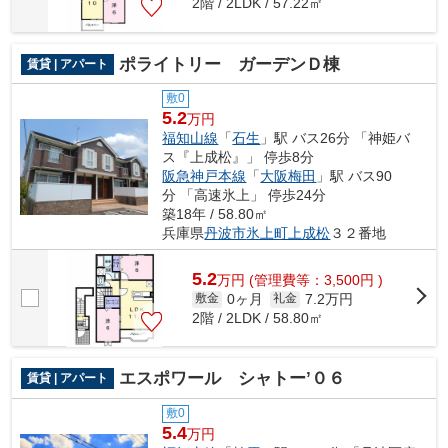
2階 / 2LDK / 57.22㎡
ポライトリー ガーデンＤ棟
賃貸 | アパート
敷0
5.2
万円
福知山線
「
石生
」駅 バス26分 「神姫バ
ス『上成松』」 停歩8分
阪急神戸本線
「
大阪梅田
」駅 バス90
分 「高速氷上」 停歩24分
築18年 / 58.80㎡
兵庫県
丹波市
氷上町上成松
３２番地
5.2
万
円
(管理費等：3,500円 )
0ヶ月
7.2万円
敷金
礼金
2階 / 2LDK / 58.80㎡
エスポワール シャトー’０６
賃貸 | アパート
敷0
5.4
万円