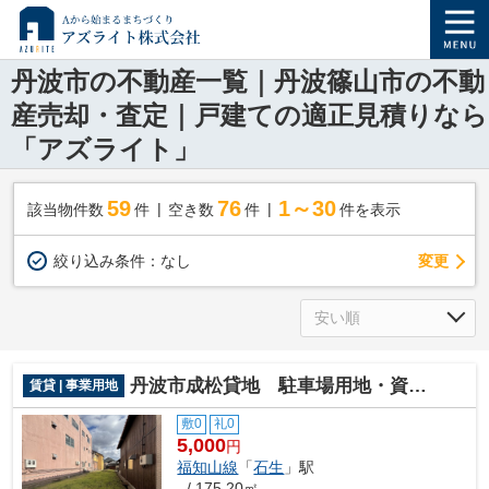
丹波市の不動産一覧｜丹波篠山市の不動
産売却・査定｜戸建ての適正見積りなら
「アズライト」
59
76
1～30
該当物件数
件
空き数
件
件を表示
変更
絞り込み条件：
なし
丹波市成松貸地 駐車場用地・資材置き場
賃貸 | 事業用地
敷0
礼0
5,000
円
福知山線
「
石生
」駅
- / 175.20㎡