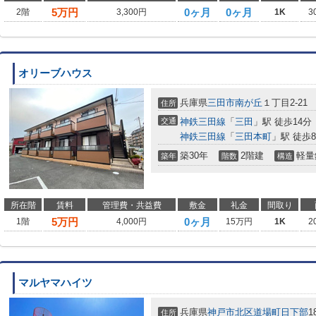
5
万円
0ヶ月
0ヶ月
2階
3,300円
1K
3
オリーブハウス
兵庫県
三田市
南が丘
１丁目2-21
住所
交通
神鉄三田線
「
三田
」駅 徒歩14分
神鉄三田線
「
三田本町
」駅 徒歩
築30年
2階建
軽量
築年
階数
構造
所在階
賃料
管理費・共益費
敷金
礼金
間取り
5
万円
0ヶ月
1階
4,000円
15万円
1K
2
マルヤマハイツ
兵庫県
神戸市北区
道場町日下部
1
住所