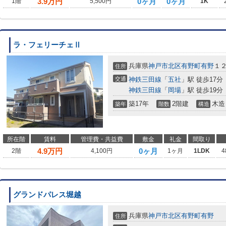
3.9
万円
0ヶ月
0ヶ月
1階
5,500円
1K
ラ・フェリーチェⅡ
兵庫県
神戸市北区
有野町有野
１
住所
交通
神鉄三田線
「
五社
」駅 徒歩17分
神鉄三田線
「
岡場
」駅 徒歩19分
築17年
2階建
木造
築年
階数
構造
所在階
賃料
管理費・共益費
敷金
礼金
間取り
4.9
万円
0ヶ月
2階
4,100円
1ヶ月
1LDK
4
グランドパレス堀越
兵庫県
神戸市北区
有野町有野
住所