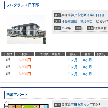
フレグランス日下部
兵庫県
神戸市北区
道場町日下部
住所
交通
神鉄三田線
「
道場南口
」駅 徒歩
築28年
-
軽量鉄骨
築年
階数
構造
所在階
賃料
管理費・共益費
敷金
礼金
間取り
5,500
円
0ヶ月
0ヶ月
1階
-
-
5,500
円
0ヶ月
0ヶ月
1階
-
-
5,500
円
0ヶ月
0ヶ月
1階
-
-
西浦アパート
兵庫県
三田市
高次
２丁目9-8
住所