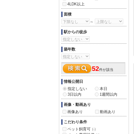
4LDK以上
面積
～
駅からの徒歩
築年数
52
件が該当
情報公開日
指定しない
本日
3日以内
1週間以内
画像・動画あり
画像あり
動画あり
こだわり条件
ペット飼育可
(-)