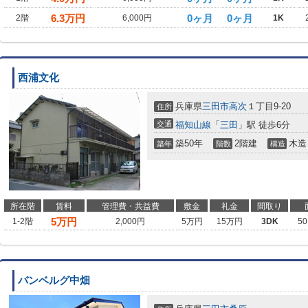
6.3
万円
0ヶ月
0ヶ月
2階
6,000円
1K
西浦文化
兵庫県
三田市
高次
１丁目9-20
住所
交通
福知山線
「
三田
」駅 徒歩6分
築50年
2階建
木造
築年
階数
構造
所在階
賃料
管理費・共益費
敷金
礼金
間取り
5
万円
1-2階
2,000円
5万円
15万円
3DK
50
バンベルグ中畑