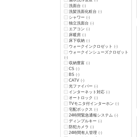
(-)
洗面台
(-)
洗髪洗面化粧台
(-)
シャワー
(-)
独立洗面台
(-)
エアコン
(-)
床暖房
(-)
床下収納
(-)
ウォークインクロゼット
(-)
ウォークインシューズクロゼット
(-)
収納豊富
(-)
CS
(-)
BS
(-)
CATV
(-)
光ファイバー
(-)
インターネット対応
(-)
オートロック
(-)
TVモニタ付インターホン
(-)
宅配ボックス
(-)
24時間緊急通報システム
(-)
ディンプルキー
(-)
防犯カメラ
(-)
24時間有人管理
(-)