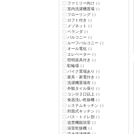
ファミリー向け
(-)
室内洗濯機置場
(-)
フローリング
(-)
ロフト付き
(-)
メゾネット
(-)
ベランダ
(-)
バルコニー
(-)
ルーフバルコニー
(-)
オール電化
(-)
エレベーター
(-)
照明器具付き
(-)
駐輪場
(-)
バイク置場あり
(-)
家具・家電付き
(-)
洗濯機置場有
(-)
外観タイル張り
(-)
コンロ２口以上
(-)
食器洗い乾燥機
(-)
システムキッチン
(-)
対面式キッチン
(-)
バス・トイレ別
(-)
追焚機能浴室
(-)
浴室乾燥機
(-)
温水洗浄便座