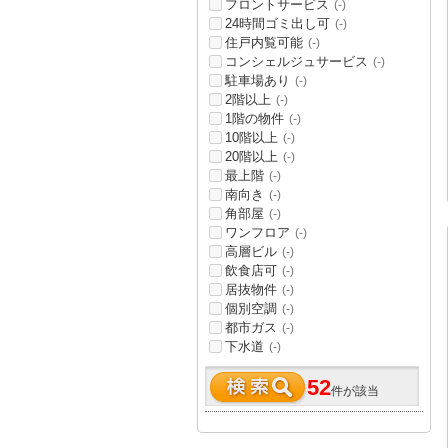
フロントサービス
(-)
24時間ゴミ出し可
(-)
住戸内覧可能
(-)
コンシェルジュサービス
(-)
駐車場あり
(-)
2階以上
(-)
1階の物件
(-)
10階以上
(-)
20階以上
(-)
最上階
(-)
南向き
(-)
角部屋
(-)
ワンフロア
(-)
高層ビル
(-)
飲食店可
(-)
居抜物件
(-)
個別空調
(-)
都市ガス
(-)
下水道
(-)
52
件が該当