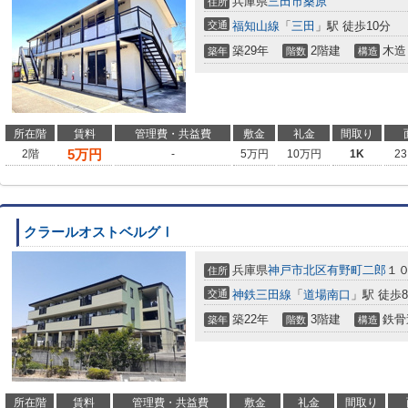
兵庫県
三田市
桑原
住所
交通
福知山線
「
三田
」駅 徒歩10分
築29年
2階建
木造
築年
階数
構造
所在階
賃料
管理費・共益費
敷金
礼金
間取り
5
万円
2階
-
5万円
10万円
1K
23
クラールオストベルグⅠ
兵庫県
神戸市北区
有野町二郎
１
住所
交通
神鉄三田線
「
道場南口
」駅 徒歩
築22年
3階建
鉄骨
築年
階数
構造
所在階
賃料
管理費・共益費
敷金
礼金
間取り