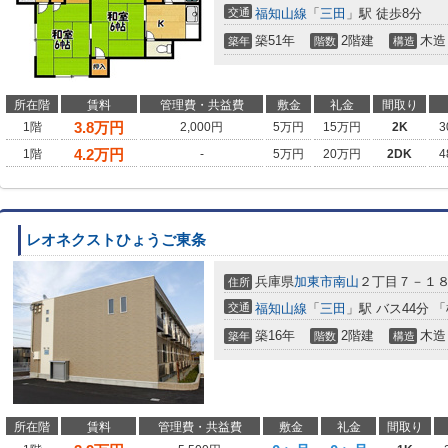
交通
福知山線
「
三田
」駅 徒歩8分
築51年
2階建
木造
築年
階数
構造
所在階
賃料
管理費・共益費
敷金
礼金
間取り
3.8
万円
1階
2,000円
5万円
15万円
2K
3
4.2
万円
1階
-
5万円
20万円
2DK
4
レオネクストひょうご東条
兵庫県
加東市
南山
２丁目７－１
住所
交通
福知山線
「
三田
」駅 バス44分 
築16年
2階建
木造
築年
階数
構造
所在階
賃料
管理費・共益費
敷金
礼金
間取り