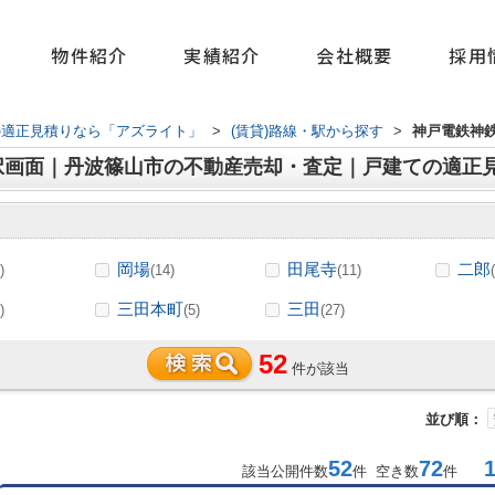
物件紹介
実績紹介
会社概要
採用
の適正見積りなら「アズライト」
>
(賃貸)路線・駅から探す
>
神戸電鉄神
択画面｜丹波篠山市の不動産売却・査定｜戸建ての適正
岡場
田尾寺
二郎
)
(14)
(11)
三田本町
三田
)
(5)
(27)
52
件が該当
並び順：
52
72
1-
該当公開件数
件 空き数
件