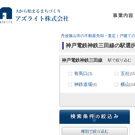
事業内容
丹波篠山市の不動産売却・査定｜戸建て
神戸電鉄神鉄三田線の駅選
神戸電鉄神鉄三田線
駅で絞り込む
有馬口
五社
(3)
(15
神鉄道場
横山
(4)
(14
種別で絞り込む