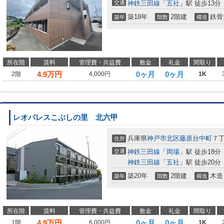
交通
神鉄三田線
「
五社
」駅 徒歩13分
築18年
2階建
鉄骨
築年
階数
構造
所在階
賃料
管理費・共益費
敷金
礼金
間取り
4.9
万円
0ヶ月
0ヶ月
2階
4,000円
1K
レオパレスこぶしの里 北六甲
兵庫県
神戸市北区
藤原台中町
７
住所
交通
神鉄三田線
「
岡場
」駅 徒歩18分
神鉄三田線
「
五社
」駅 徒歩20分
築20年
2階建
木造
築年
階数
構造
所在階
賃料
管理費・共益費
敷金
礼金
間取り
4.9
万円
0ヶ月
0ヶ月
1階
6,000円
1K