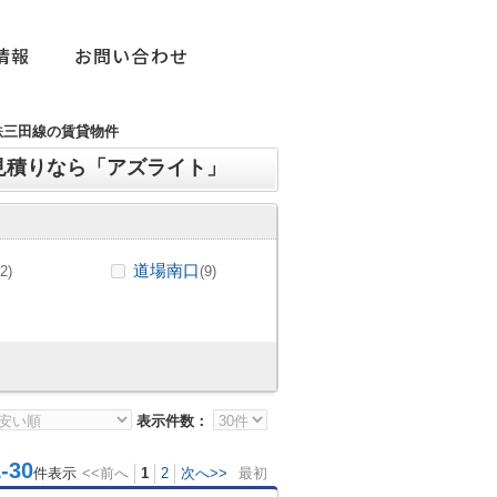
情報
お問い合わせ
鉄三田線の賃貸物件
見積りなら「アズライト」
道場南口
(2)
(9)
表示件数：
30
件表示
<<前へ
1
2
次へ>>
最初