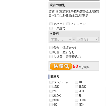
現在の種別
賃貸,店舗(賃貸),事務所(賃貸),土地(賃
貸),住宅以外建物全部,駐車場
アパート
マンション
一戸建て
▼賃料
～
敷金・保証金なし
礼金・敷引なし
共益費・管理費込み
52
件が該当
間取り
ワンルーム
1K
1DK
1LDK
2K
2DK
2LDK
3K
3DK
3LDK
4K
4DK