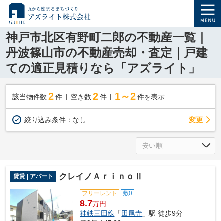
神戸市北区有野町二郎の不動産一覧｜
丹波篠山市の不動産売却・査定｜戸建
ての適正見積りなら「アズライト」
2
2
1～2
該当物件数
件
空き数
件
件を表示
変更
絞り込み条件：
なし
クレイノＡｒｉｎｏⅡ
賃貸 | アパート
フリーレント
敷0
8.7
万円
神鉄三田線
「
田尾寺
」駅 徒歩9分