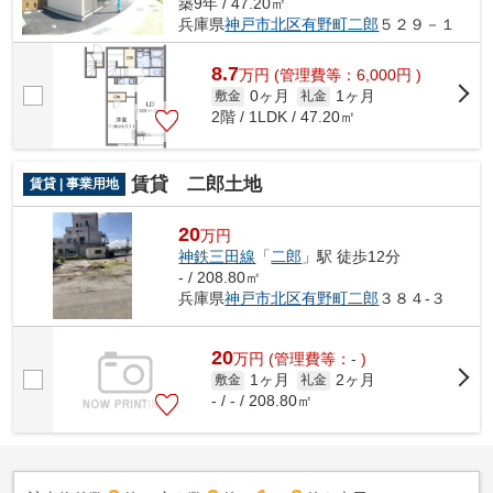
築9年 / 47.20㎡
兵庫県
神戸市北区
有野町二郎
５２９－１
8.7
万
円
(管理費等：6,000円 )
0ヶ月
1ヶ月
敷金
礼金
2階 / 1LDK / 47.20㎡
賃貸 二郎土地
賃貸 | 事業用地
20
万円
神鉄三田線
「
二郎
」駅 徒歩12分
- / 208.80㎡
兵庫県
神戸市北区
有野町二郎
３８４-３
20
万
円
(管理費等：- )
1ヶ月
2ヶ月
敷金
礼金
- / - / 208.80㎡