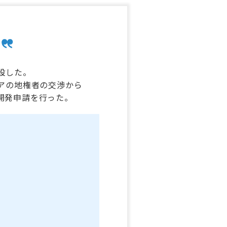
設した。
アの地権者の交渉から
、開発申請を行った。