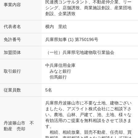
民連携コンサルタント、不動産仲介業、リー
事業内容
シング、店舗誘致、商業施設創設、産業団地
創設、企業誘致
代表者名
横内 里絵
免許番号
兵庫県知事 (1) 第750196号
加盟団体
（一社）兵庫県宅地建物取引業協会
中兵庫信用金庫
取引銀行
みなと銀行
但馬銀行
従業員数
5名
兵庫県丹波篠山市に不要な土地、建物ござい
ましたら、アズライト株式会社にご相談下さ
い。農地、山林、戸建て、池、土地、様々な
有効活用のご提案を無料相談をさせて頂きま
丹波篠山市 不
す。
動産 売却
相続、相続放棄、競売不動産、任売却、買