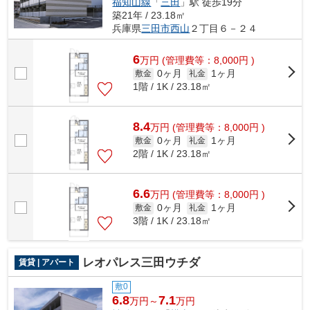
福知山線
「
三田
」駅 徒歩19分
築21年 / 23.18㎡
兵庫県
三田市
西山
２丁目６－２４
6
万
円
(管理費等：8,000円 )
0ヶ月
1ヶ月
敷金
礼金
1階 / 1K / 23.18㎡
8.4
万
円
(管理費等：8,000円 )
0ヶ月
1ヶ月
敷金
礼金
2階 / 1K / 23.18㎡
6.6
万
円
(管理費等：8,000円 )
0ヶ月
1ヶ月
敷金
礼金
3階 / 1K / 23.18㎡
レオパレス三田ウチダ
賃貸 | アパート
敷0
6.8
7.1
万円～
万円