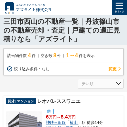
三田市西山の不動産一覧｜丹波篠山市
の不動産売却・査定｜戸建ての適正見
積りなら「アズライト」
4
8
1～4
該当物件数
件
空き数
件
件を表示
変更
絞り込み条件：
なし
レオパレススワニエ
賃貸 | マンション
敷0
6
8.4
万円～
万円
神鉄三田線
「
横山
」駅 徒歩14分