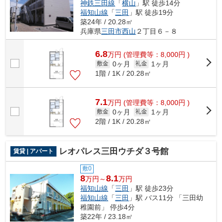
神鉄三田線
「
横山
」駅 徒歩14分
福知山線
「
三田
」駅 徒歩19分
築24年 / 20.28㎡
兵庫県
三田市
西山
２丁目６－８
6.8
万
円
(管理費等：8,000円 )
0ヶ月
1ヶ月
敷金
礼金
1階 / 1K / 20.28㎡
7.1
万
円
(管理費等：8,000円 )
0ヶ月
1ヶ月
敷金
礼金
2階 / 1K / 20.28㎡
レオパレス三田ウチダ３号館
賃貸 | アパート
敷0
8
8.1
万円～
万円
福知山線
「
三田
」駅 徒歩23分
福知山線
「
三田
」駅 バス11分 「三田幼
稚園前」 停歩4分
築22年 / 23.18㎡