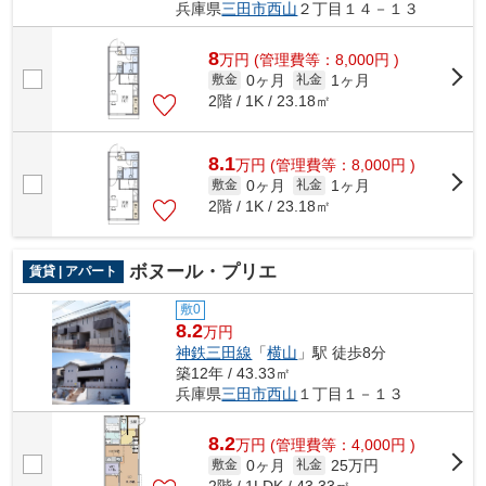
兵庫県
三田市
西山
２丁目１４－１３
8
万
円
(管理費等：8,000円 )
0ヶ月
1ヶ月
敷金
礼金
2階 / 1K / 23.18㎡
8.1
万
円
(管理費等：8,000円 )
0ヶ月
1ヶ月
敷金
礼金
2階 / 1K / 23.18㎡
ボヌール・プリエ
賃貸 | アパート
敷0
8.2
万円
神鉄三田線
「
横山
」駅 徒歩8分
築12年 / 43.33㎡
兵庫県
三田市
西山
１丁目１－１３
8.2
万
円
(管理費等：4,000円 )
0ヶ月
25万円
敷金
礼金
2階 / 1LDK / 43.33㎡