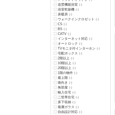
追焚機能浴室
(-)
浴室乾燥機
(-)
床暖房
(-)
ウォークインクロゼット
(-)
CS
(-)
BS
(-)
CATV
(-)
インターネット対応
(-)
オートロック
(-)
TVモニタ付インターホン
(-)
宅配ボックス
(-)
2階以上
(-)
10階以上
(-)
20階以上
(-)
1階の物件
(-)
最上階
(-)
南向き
(-)
角部屋
(-)
輸入住宅
(-)
二世帯住宅
(-)
床下収納
(-)
複層ガラス
(-)
自由設計対応
(-)