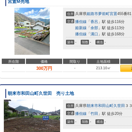
宮置M売地
兵庫県
姫路市
夢前町宮置
455番81
住所
交通
播但線
「
香呂
」駅 徒歩116分
姫新線
「
余部
」駅 徒歩113分
播但線
「
溝口
」駅 徒歩168分
-
-
-
築年
階数
構造
所在階
価格
間取り
土地面積
300
万円
-
-
213.10㎡
朝来市和田山町久世田 売り土地
兵庫県
朝来市
和田山町久世田
３３
住所
交通
播但線
「
竹田
」駅 徒歩20分
-
-
-
築年
階数
構造