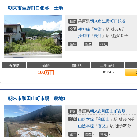
朝来市生野町口銀谷 土地
兵庫県
朝来市
生野町口銀谷
住所
交通
播但線
「
生野
」駅 徒歩6分
播但線
「
長谷
」駅 徒歩107分
-
-
-
築年
階数
構造
所在階
価格
間取り
土地面積
100
万円
-
-
198.34㎡
朝来市和田山町市場 農地1
兵庫県
朝来市
和田山町市場
住所
交通
山陰本線
「
和田山
」駅 徒歩74分
山陰本線
「
養父
」駅 徒歩89分
-
-
-
築年
階数
構造