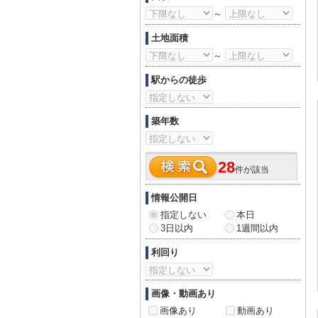
～
土地面積
～
駅からの徒歩
築年数
28
件が該当
情報公開日
指定しない
本日
3日以内
1週間以内
利回り
画像・動画あり
画像あり
動画あり