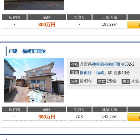
所在階
価格
間取り
土地面積
300
万円
-
-
193.29㎡
戸建 福崎町西治
兵庫県
神崎郡福崎町
西治
532-2
住所
交通
播但線
「
福崎
」駅 徒歩13分
築43年
2階建
木造
築年
階数
構造
所在階
価格
間取り
建物面積
380
万円
-
7DK
142.59㎡