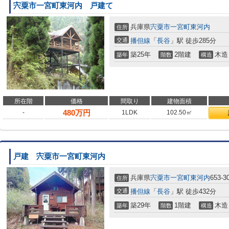
宍粟市一宮町東河内 戸建て
兵庫県
宍粟市
一宮町東河内
住所
交通
播但線
「
長谷
」駅 徒歩285分
築25年
2階建
木造
築年
階数
構造
所在階
価格
間取り
建物面積
480
万円
-
1LDK
102.50㎡
戸建 宍粟市一宮町東河内
兵庫県
宍粟市
一宮町東河内
653-3
住所
交通
播但線
「
長谷
」駅 徒歩432分
築29年
1階建
木造
築年
階数
構造