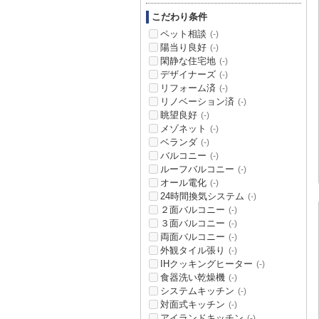
こだわり条件
ペット相談
(-)
陽当り良好
(-)
閑静な住宅地
(-)
デザイナーズ
(-)
リフォーム済
(-)
リノベーション済
(-)
眺望良好
(-)
メゾネット
(-)
ベランダ
(-)
バルコニー
(-)
ルーフバルコニー
(-)
オール電化
(-)
24時間換気システム
(-)
２面バルコニー
(-)
３面バルコニー
(-)
両面バルコニー
(-)
外観タイル張り
(-)
IHクッキングヒーター
(-)
食器洗い乾燥機
(-)
システムキッチン
(-)
対面式キッチン
(-)
アイランドキッチン
(-)