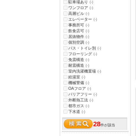
駐車場あり
(-)
ワンフロア
(-)
高層ビル
(-)
エレベーター
(-)
事務所可
(-)
飲食店可
(-)
居抜物件
(-)
個別空調
(-)
バス・トイレ別
(-)
フローリング
(-)
免震構造
(-)
耐震構造
(-)
室内洗濯機置場
(-)
給湯室
(-)
機械警備
(-)
OAフロア
(-)
バリアフリー
(-)
外断熱工法
(-)
都市ガス
(-)
下水道
(-)
28
件が該当