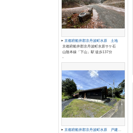
京都府船井郡京丹波町水原 土地
京都府船井郡京丹波町水原サケ石
山陰本線「下山」駅 徒歩137分
-
京都府船井郡京丹波町水原 戸建て