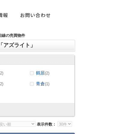
情報
お問い合わせ
但線の売買物件
「アズライト」
鶴居
(2)
(2)
青倉
(2)
(1)
表示件数：