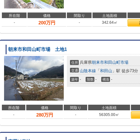
所在階
価格
間取り
土地面積
200
万円
-
-
342.64㎡
朝来市和田山町市場 土地1
兵庫県
朝来市
和田山町市場
住所
交通
山陰本線
「
和田山
」駅 徒歩73分
-
-
-
築年
階数
構造
所在階
価格
間取り
土地面積
280
万円
-
-
56305.00㎡