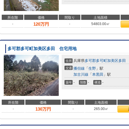
所在階
価格
間取り
土地面積
120
万円
-
-
54803.00㎡
多可郡多可町加美区多田 住宅用地
兵庫県
多可郡多可町
加美区多田
住所
交通
播但線
「
生野
」駅
加古川線
「
本黒田
」駅
-
-
-
築年
階数
構造
所在階
価格
間取り
土地面積
130
万円
-
-
265.00㎡