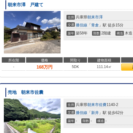
朝来市澤 戸建て
兵庫県
朝来市
澤
住所
交通
播但線
「
青倉
」駅 徒歩15分
築58年
2階建
木造
築年
階数
構造
所在階
価格
間取り
建物面積
168
万円
-
5DK
111.14㎡
売地 朝来市佐囊
兵庫県
朝来市
佐嚢
1140-2
住所
交通
播但線
「
新井
」駅 徒歩62分
-
-
-
築年
階数
構造