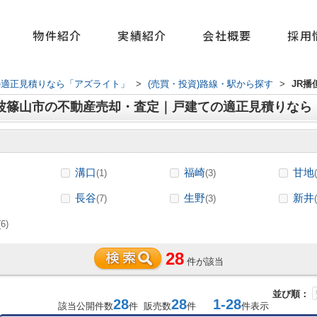
物件紹介
実績紹介
会社概要
採用
の適正見積りなら「アズライト」
>
(売買・投資)路線・駅から探す
>
JR播
丹波篠山市の不動産売却・査定｜戸建ての適正見積りなら
溝口
福崎
甘地
(1)
(3)
長谷
生野
新井
(7)
(3)
(6)
28
件が該当
並び順：
28
28
1-28
該当公開件数
件 販売数
件
件表示