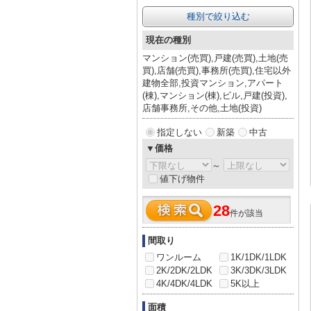
種別で絞り込む
現在の種別
マンション(売買),戸建(売買),土地(売
買),店舗(売買),事務所(売買),住宅以外
建物全部,投資マンション,アパート
(棟),マンション(棟),ビル,戸建(投資),
店舗事務所,その他,土地(投資)
指定しない
新築
中古
▼価格
～
値下げ物件
28
件が該当
間取り
ワンルーム
1K/1DK/1LDK
2K/2DK/2LDK
3K/3DK/3LDK
4K/4DK/4LDK
5K以上
面積