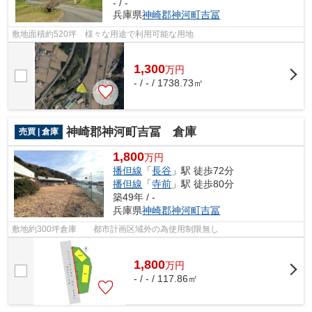
- / -
兵庫県
神崎郡神河町
吉冨
敷地面積約520坪 様々な用途で利用可能な用地
1,300
万
円
- / - / 1738.73㎡
神崎郡神河町吉冨 倉庫
売買 | 倉庫
1,800
万円
播但線
「
長谷
」駅 徒歩72分
播但線
「
寺前
」駅 徒歩80分
築49年 / -
兵庫県
神崎郡神河町
吉冨
敷地約300坪倉庫 都市計画区域外の為使用制限無し
1,800
万
円
- / - / 117.86㎡