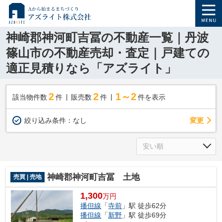
神崎郡神河町吉冨の不動産一覧｜丹波
篠山市の不動産売却・査定｜戸建ての
適正見積りなら「アズライト」
2
2
1～2
該当物件数
件
販売数
件
件を表示
変更
絞り込み条件：
なし
神崎郡神河町吉冨 土地
売買 | 売地
1,300
万円
播但線
「
寺前
」駅 徒歩62分
播但線
「
新野
」駅 徒歩69分