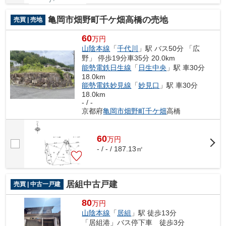
亀岡市畑野町千ケ畑高橋の売地
売買 | 売地
60
万円
山陰本線
「
千代川
」駅 バス50分 「広
野」 停歩19分車35分 20.0km
能勢電鉄日生線
「
日生中央
」駅 車30分
18.0km
能勢電鉄妙見線
「
妙見口
」駅 車30分
18.0km
- / -
京都府
亀岡市
畑野町千ケ畑
高橋
60
万
円
- / - / 187.13㎡
居組中古戸建
売買 | 中古一戸建
80
万円
山陰本線
「
居組
」駅 徒歩13分
「居組港」バス停下車 徒歩3分