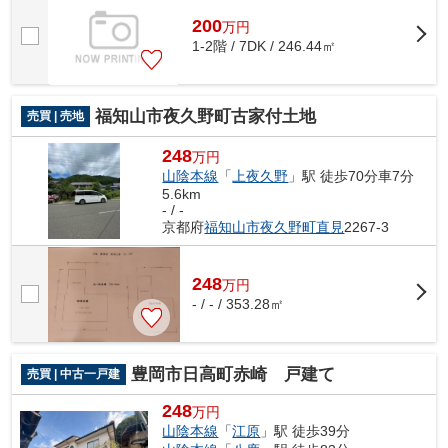
200
万
円
1-2階 / 7DK / 246.44㎡
福知山市夜久野町古家付土地
売買 | 売地
248
万円
山陰本線
「
上夜久野
」駅 徒歩70分車7分
5.6km
- / -
京都府
福知山市
夜久野町直見
2267-3
248
万
円
- / - / 353.28㎡
豊岡市日高町赤崎 戸建て
売買 | 中古一戸建
248
万円
山陰本線
「
江原
」駅 徒歩39分