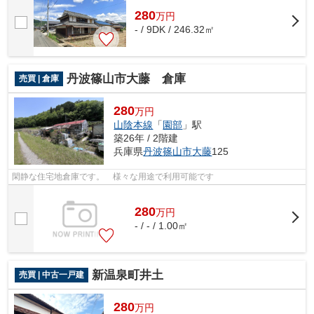
280
万
円
- / 9DK / 246.32㎡
丹波篠山市大藤 倉庫
売買 | 倉庫
280
万円
山陰本線
「
園部
」駅
築26年 / 2階建
兵庫県
丹波篠山市
大藤
125
閑静な住宅地倉庫です。 様々な用途で利用可能です
280
万
円
- / - / 1.00㎡
新温泉町井土
売買 | 中古一戸建
280
万円