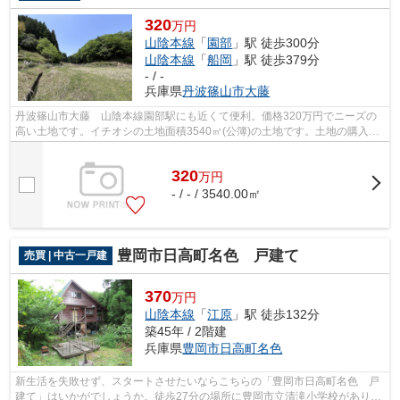
320
万円
山陰本線
「
園部
」駅 徒歩300分
山陰本線
「
船岡
」駅 徒歩379分
- / -
兵庫県
丹波篠山市
大藤
丹波篠山市大藤 山陰本線園部駅にも近くて便利。価格320万円でニーズの
高い土地です。イチオシの土地面積3540㎡(公簿)の土地です。土地の購入を
ご検討の方にお勧めの売地となっていま...
320
万
円
- / - / 3540.00㎡
豊岡市日高町名色 戸建て
売買 | 中古一戸建
370
万円
山陰本線
「
江原
」駅 徒歩132分
築45年 / 2階建
兵庫県
豊岡市
日高町名色
新生活を失敗せず、スタートさせたいならこちらの「豊岡市日高町名色 戸
建て」はいかがでしょうか。徒歩27分の場所に豊岡市立清滝小学校がありま