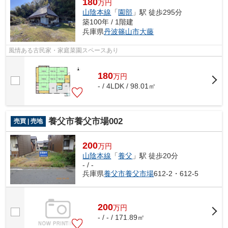
180
万円
山陰本線
「
園部
」駅 徒歩295分
築100年 / 1階建
兵庫県
丹波篠山市
大藤
風情ある古民家・家庭菜園スペースあり
180
万
円
- / 4LDK / 98.01㎡
養父市養父市場002
売買 | 売地
200
万円
山陰本線
「
養父
」駅 徒歩20分
- / -
兵庫県
養父市
養父市場
612-2・612-5
200
万
円
- / - / 171.89㎡