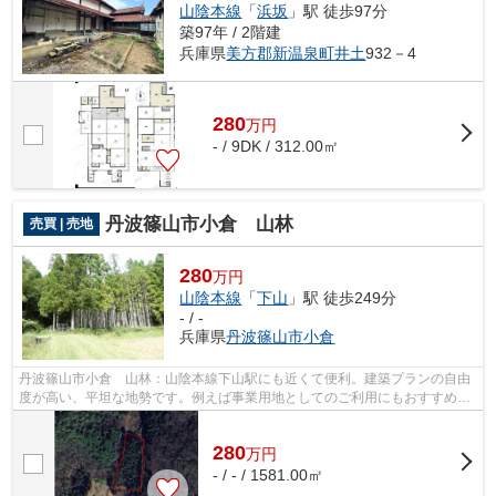
山陰本線
「
浜坂
」駅 徒歩97分
築97年 / 2階建
兵庫県
美方郡新温泉町
井土
932－4
280
万
円
- / 9DK / 312.00㎡
丹波篠山市小倉 山林
売買 | 売地
280
万円
山陰本線
「
下山
」駅 徒歩249分
- / -
兵庫県
丹波篠山市
小倉
丹波篠山市小倉 山林：山陰本線下山駅にも近くて便利。建築プランの自由
度が高い、平坦な地勢です。例えば事業用地としてのご利用にもおすすめな
周辺環境も整っていますよ。こちらの...
280
万
円
- / - / 1581.00㎡