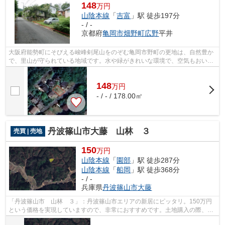
148
万円
山陰本線
「
吉富
」駅 徒歩197分
- / -
京都府
亀岡市
畑野町広野
平井
大阪府能勢町にそびえる峻峰剣尾山をのぞむ亀岡市野町の更地は、自然豊か
で、里山が守られている地域です。水や緑がきれいな環境で、空気もおいし
いと 設備 評判です。ハイキングコー...
148
万
円
- / - / 178.00㎡
丹波篠山市大藤 山林 ３
売買 | 売地
150
万円
山陰本線
「
園部
」駅 徒歩287分
山陰本線
「
船岡
」駅 徒歩368分
- / -
兵庫県
丹波篠山市
大藤
「丹波篠山市 山林 ３」：丹波篠山市エリアの新居にピッタリ。150万円
という価格を実現していますので、非常におすすめです。土地購入の際、売
地のことなら当社にご相談ください。土...