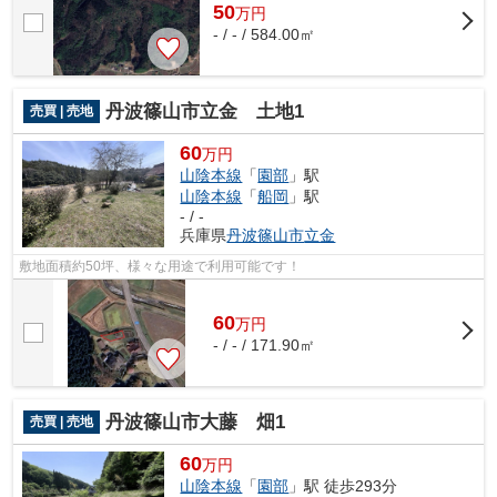
50
万
円
- / - / 584.00㎡
丹波篠山市立金 土地1
売買 | 売地
60
万円
山陰本線
「
園部
」駅
山陰本線
「
船岡
」駅
- / -
兵庫県
丹波篠山市
立金
敷地面積約50坪、様々な用途で利用可能です！
60
万
円
- / - / 171.90㎡
丹波篠山市大藤 畑1
売買 | 売地
60
万円
山陰本線
「
園部
」駅 徒歩293分