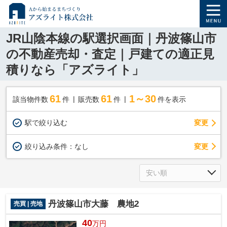
JR山陰本線の駅選択画面｜丹波篠山市
の不動産売却・査定｜戸建ての適正見
積りなら「アズライト」
61
61
1～30
該当物件数
件
販売数
件
件を表示
駅で絞り込む
変更
変更
絞り込み条件：
なし
丹波篠山市大藤 農地2
売買 | 売地
40
万円