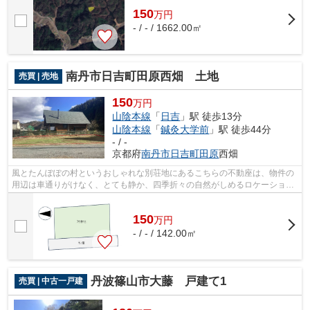
150
万
円
- / - / 1662.00㎡
南丹市日吉町田原西畑 土地
売買 | 売地
150
万円
山陰本線
「
日吉
」駅 徒歩13分
山陰本線
「
鍼灸大学前
」駅 徒歩44分
- / -
京都府
南丹市
日吉町田原
西畑
風とたんぽぽの村というおしゃれな別荘地にあるこちらの不動座は、物件の
用辺は車通りがけなく、とても静か、四季折々の自然がしめるロケーション
で、特に初更には転手を流れる田川で...
150
万
円
- / - / 142.00㎡
丹波篠山市大藤 戸建て1
売買 | 中古一戸建