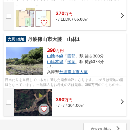
す。370万円の価格抑えめの物件です。...
370
万
円
- / 1LDK / 66.88㎡
丹波篠山市大藤 山林1
売買 | 売地
390
万円
山陰本線
「
園部
」駅 徒歩300分
山陰本線
「
船岡
」駅 徒歩378分
- / -
兵庫県
丹波篠山市
大藤
日当たりを重視している方に適した南側道路になります。コチラは売地の情
報となっています。土地購入をお考えの方は是非。390万円のこちらの土地
は、経済的かつ好条件です。イチオシの...
390
万
円
- / - / 4304.00㎡
次の30件へ