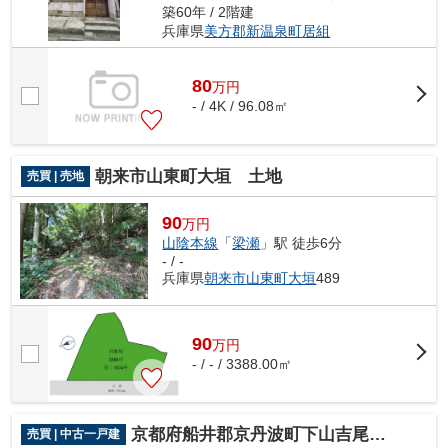
築60年 / 2階建
兵庫県
美方郡新温泉町
居組
80
万
円
- / 4K / 96.08㎡
朝来市山東町大垣 土地
売買 | 売地
90
万円
山陰本線
「
梁瀬
」駅 徒歩6分
- / -
兵庫県
朝来市
山東町大垣
489
90
万
円
- / - / 3388.00㎡
京都府船井郡京丹波町下山吉尾 戸建て
売買 | 中古一戸建