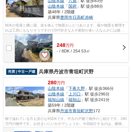
山陰本線
「
八鹿
」駅 徒歩83分
山陰本線
「
国府
」駅 徒歩88分
築48年 / 2階建
兵庫県
豊岡市
日高町赤崎
8DKの母屋と隣に蔵、道を挟んで物置がふたつあります。蔵や物置を整理す
れば工房にもなりそうですのでDIY好きな人や家財が多い人なんかには嬉し
い物件ですよ。母屋も広々しているので...
248
万
円
- / 8DK / 254.53㎡
兵庫県丹波市青垣町沢野
売買 | 中古一戸建
280
万円
山陰本線
「
下夜久野
」駅 徒歩366分
山陰本線
「
上川口
」駅 徒歩296分
福知山線
「
福知山
」駅 徒歩241分
築59年 / 2階建
兵庫県
丹波市
青垣町沢野
172
物で溢れている方も安心な9SDKです。中古の戸建て物件のご紹介です。280
万円の物件です。お住まいにいかがでしょうか。今回紹介するのは、建物面
積が246.32㎡。住んだことの無い場所で...