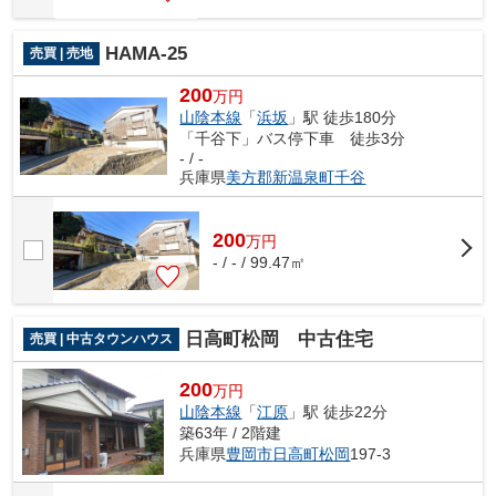
HAMA-25
売買 | 売地
200
万円
山陰本線
「
浜坂
」駅 徒歩180分
「千谷下」バス停下車 徒歩3分
- / -
兵庫県
美方郡新温泉町
千谷
200
万
円
- / - / 99.47㎡
日高町松岡 中古住宅
売買 | 中古タウンハウス
200
万円
山陰本線
「
江原
」駅 徒歩22分
築63年 / 2階建
兵庫県
豊岡市
日高町松岡
197-3