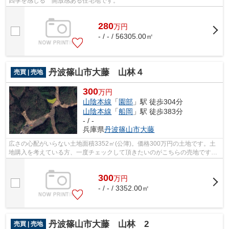
四季を感じる 開放感ある住宅地です。
280
万
円
- / - / 56305.00㎡
丹波篠山市大藤 山林４
売買 | 売地
300
万円
山陰本線
「
園部
」駅 徒歩304分
山陰本線
「
船岡
」駅 徒歩383分
- / -
兵庫県
丹波篠山市
大藤
広さの心配がいらない土地面積3352㎡(公簿)。価格300万円の土地です。土
地購入を考えている方、一度チェックして頂きたいのがこちらの売地です。
地域に詳しい当社スタッフが、生活情報...
300
万
円
- / - / 3352.00㎡
丹波篠山市大藤 山林 2
売買 | 売地