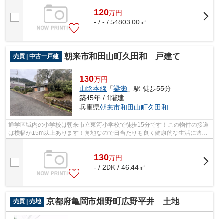
120
万
円
- / - / 54803.00㎡
朝来市和田山町久田和 戸建て
売買 | 中古一戸建
130
万円
山陰本線
「
梁瀬
」駅 徒歩55分
築45年 / 1階建
兵庫県
朝来市
和田山町久田和
通学区域内の小学校は朝来市立東河小学校で徒歩15分です！この物件の接道
は横幅が15m以上あります！角地なので日当たりも良く健康的な生活に適し
ています
130
万
円
- / 2DK / 46.44㎡
京都府亀岡市畑野町広野平井 土地
売買 | 売地