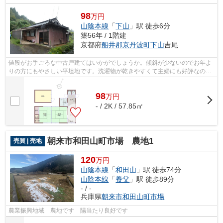
98
万円
山陰本線
「
下山
」駅 徒歩6分
築56年 / 1階建
京都府
船井郡京丹波町
下山
吉尾
値段がお手ごろな中古戸建てはいかがでしょうか。傾斜が少ないのでお年よ
りの方にもやさしい平坦地です。洗濯物が乾きやすくて主婦にも好評なのが
東南側の道路に面する物件。駅徒歩6分...
98
万
円
- / 2K / 57.85㎡
朝来市和田山町市場 農地1
売買 | 売地
120
万円
山陰本線
「
和田山
」駅 徒歩74分
山陰本線
「
養父
」駅 徒歩89分
- / -
兵庫県
朝来市
和田山町市場
農業振興地域 農地です 陽当たり良好です