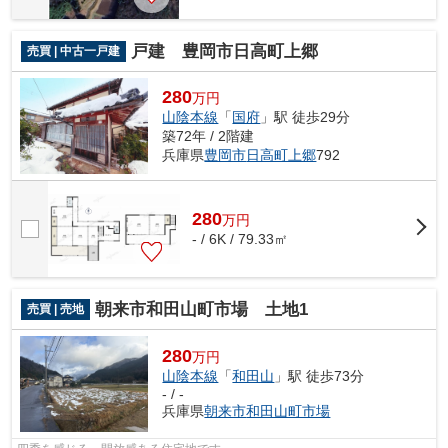
戸建 豊岡市日高町上郷
売買 | 中古一戸建
280
万円
山陰本線
「
国府
」駅 徒歩29分
築72年 / 2階建
兵庫県
豊岡市
日高町上郷
792
280
万
円
- / 6K / 79.33㎡
朝来市和田山町市場 土地1
売買 | 売地
280
万円
山陰本線
「
和田山
」駅 徒歩73分
- / -
兵庫県
朝来市
和田山町市場