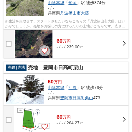
山陰本線
「
船岡
」駅 徒歩374分
- / -
兵庫県
丹波篠山市
大藤
新生活を失敗せず、スタートさせたいならこちらの「丹波篠山市大藤」はい
かがでしょうか。売地をお探しの方にぴったりの土地がこちらです。広さの
心配がいらない土地面積239㎡(公簿)。...
60
万
円
- / - / 239.00㎡
売地 豊岡市日高町栗山
売買 | 売地
60
万円
山陰本線
「
江原
」駅 徒歩76分
- / -
兵庫県
豊岡市
日高町栗山
473
60
万
円
- / - / 264.27㎡