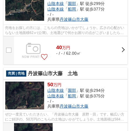
山陰本線
「
園部
」駅 徒歩299分
山陰本線
「
船岡
」駅 徒歩377分
- / -
兵庫県
丹波篠山市
大藤
売地をお探しの方には、こちらの売地はいかがでしょうか。広さの心配がい
らない土地面積62㎡(公簿)。土地選びで何かお困りの点がございましたら、
お気軽にお問い合わせください。当社...
40
万
円
- / - / 62.00㎡
丹波篠山市大藤 土地
売買 | 売地
50
万円
山陰本線
「
園部
」駅 徒歩294分
山陰本線
「
船岡
」駅 徒歩375分
- / -
兵庫県
丹波篠山市
大藤
ぜひ一度見ていただきたい、「丹波篠山市大藤 原野・田」です。幅広い方
にご好評の、50万円のこちらの土地はいかがでしょうか。土地面積は584㎡
(公簿)で一押しです。コチラの土地は売...