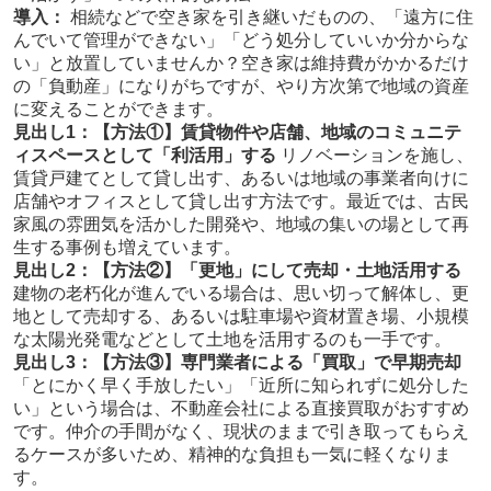
導入：
相続などで空き家を引き継いだものの、「遠方に住
んでいて管理ができない」「どう処分していいか分からな
い」と放置していませんか？空き家は維持費がかかるだけ
の「負動産」になりがちですが、やり方次第で地域の資産
に変えることができます。
見出し1：【方法①】賃貸物件や店舗、地域のコミュニテ
ィスペースとして「利活用」する
リノベーションを施し、
賃貸戸建てとして貸し出す、あるいは地域の事業者向けに
店舗やオフィスとして貸し出す方法です。最近では、古民
家風の雰囲気を活かした開発や、地域の集いの場として再
生する事例も増えています。
見出し2：【方法②】「更地」にして売却・土地活用する
建物の老朽化が進んでいる場合は、思い切って解体し、更
地として売却する、あるいは駐車場や資材置き場、小規模
な太陽光発電などとして土地を活用するのも一手です。
見出し3：【方法③】専門業者による「買取」で早期売却
「とにかく早く手放したい」「近所に知られずに処分した
い」という場合は、不動産会社による直接買取がおすすめ
です。仲介の手間がなく、現状のままで引き取ってもらえ
るケースが多いため、精神的な負担も一気に軽くなりま
す。