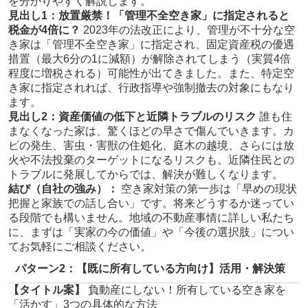
を分かりやすく解説します。
見出し1：放置厳禁！「管理不全空き家」に指定されると
税金が4倍に？
2023年の法改正により、管理が不十分な空
き家は「管理不全空き家」に指定され、固定資産税の優遇
措置（最大6分の1に減額）が解除されてしまう（実質4倍
程度に増税される）可能性が出てきました。また、特定空
き家に指定されれば、行政指導や強制撤去の対象にもなり
ます。
見出し2：資産価値の低下と近隣トラブルのリスク
誰も住
まなくなった家は、驚くほどの早さで傷んでいきます。カ
ビの発生、害虫・害獣の住処化、庭木の越境、さらには放
火や不法投棄のターゲットになるリスクも。近隣住民との
トラブルに発展してからでは、解決が難しくなります。
結び（自社の強み）：
空き家対策の第一歩は「早めの現状
把握と家族での話し合い」です。将来どうするか迷ってい
る段階でも構いません。地域の不動産事情に詳しい私たち
に、まずは「実家の今の価値」や「今後の選択肢」につい
てお気軽にご相談ください。
パターン2：【既に所有している方向け】活用・解決策
【タイトル案】
負動産にしない！所有している空き家を
「活かす」3つの具体的な方法