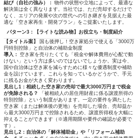
結び（自社の強み）：
物件の状態や立地によって、最適な
解決策は全く異なります。当社では、ただ売却するだけで
なく、エリアの発展や次の世代への引き継ぎを見据えた最
適な「空き家再生・開発プラン」をご提案いたします。
パターン3：【ライトな読み物】お役立ち・制度紹介
【タイトル案】
国も後押し！空き家処分で使える「3000万
円特別控除」と自治体の補助金制度
導入：
空き家を売りたくても「税金や解体費用が心配で動
けない」という方は多いのではないでしょうか。実は今、
国や自治体は空き家を減らすために様々な優遇制度や補助
金を設けています。これらを知っているかどうかで、手元
に残るお金が大きく変わります。
見出し1：相続した空き家の売却で最大3000万円まで税金
が免除される？
「被相続人の居住用財産に係る譲渡所得の
特別控除」という制度があります。一定の要件を満たした
空き家（または解体後の更地）を売却した場合、売却益か
ら最大3000万円まで控除されるため、譲渡所得税を大幅に
抑えることができます（※適用期限や要件の確認が必要で
す）。
見出し2：自治体の「解体補助金」や「リフォーム補助