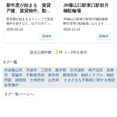
新年度が始まる 賃貸
JR篠山口駅東口駅前月
戸建、賃貸物件、動物
極駐輪場
が飼える
新学期が始まるタイミングで賃貸
JR篠山口駅東口駅前月極駐輪場
物件を探すなら、以下のポイント
弊社管理の駐輪場になります。概
を押さえておくとスムーズに進め
要所在地：兵庫県丹波篠山市大沢
2025-03-14
2024-12-14
られます。...
165番8...
貸物件
貸物件
2
該当公開件数：
件
1～2
件を表示
タグ一覧
丹波篠山市 丹波市 三田市 船井郡 京丹波町 神戸北区 加東
市 西脇市 不動産売却 家売却 農地売却 相続トラブル 相続
問題 譲渡税 土地売却 山売却 さまざまな不動産に関する相談
会実施中
タグ一覧ページへ