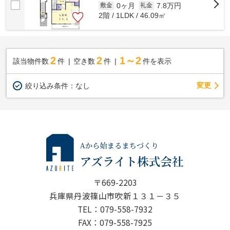
0ヶ月
7.8万円
敷金
礼金
2階 / 1LDK / 46.09㎡
2
2
1～2
該当物件数
件
空き数
件
件を表示
変更
絞り込み条件：
なし
〒669-2203
兵庫県丹波篠山市吹新１３１－３５
TEL：079-558-7932
FAX：079-558-7925