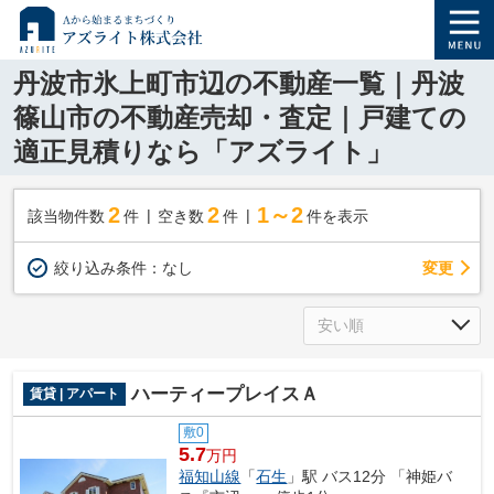
丹波市氷上町市辺の不動産一覧｜丹波
篠山市の不動産売却・査定｜戸建ての
適正見積りなら「アズライト」
2
2
1～2
該当物件数
件
空き数
件
件を表示
変更
絞り込み条件：
なし
ハーティープレイスＡ
賃貸 | アパート
敷0
5.7
万円
福知山線
「
石生
」駅 バス12分 「神姫バ