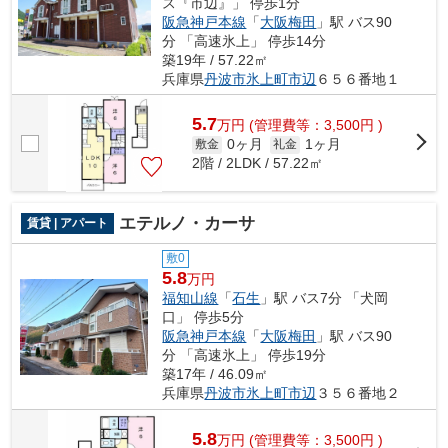
ス『市辺』」 停歩1分
阪急神戸本線
「
大阪梅田
」駅 バス90
分 「高速氷上」 停歩14分
築19年 / 57.22㎡
兵庫県
丹波市
氷上町市辺
６５６番地１
5.7
万
円
(管理費等：3,500円 )
0ヶ月
1ヶ月
敷金
礼金
2階 / 2LDK / 57.22㎡
エテルノ・カーサ
賃貸 | アパート
敷0
5.8
万円
福知山線
「
石生
」駅 バス7分 「犬岡
口」 停歩5分
阪急神戸本線
「
大阪梅田
」駅 バス90
分 「高速氷上」 停歩19分
築17年 / 46.09㎡
兵庫県
丹波市
氷上町市辺
３５６番地２
5.8
万
円
(管理費等：3,500円 )