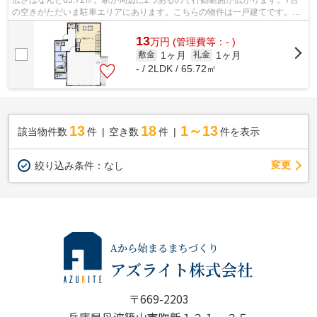
広さはなんと65.72㎡。駅が周辺に2つあるので行動範囲が広がります。7台
の空きがただいま駐車エリアにあります。こちらの物件は一戸建てです。当
社が住まい選びのお手伝いをします。安...
13
万
円
(管理費等：- )
1ヶ月
1ヶ月
敷金
礼金
- / 2LDK / 65.72㎡
13
18
1～13
該当物件数
件
空き数
件
件を表示
変更
絞り込み条件：
なし
〒669-2203