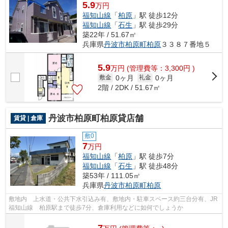
5.9
万円
福知山線
「
柏原
」駅 徒歩12分
福知山線
「
石生
」駅 徒歩29分
築22年 / 51.67㎡
兵庫県
丹波市
柏原町柏原
３３８７番地５
5.9
万
円
(管理費等：3,300円 )
0ヶ月
0ヶ月
敷金
礼金
2階 / 2DK / 51.67㎡
丹波市柏原町柏原貸店舗
賃貸 | 倉庫
敷0
7
万円
福知山線
「
柏原
」駅 徒歩7分
福知山線
「
石生
」駅 徒歩48分
築53年 / 111.05㎡
兵庫県
丹波市
柏原町柏原
敷地内 上水道・公共下水引込み有、敷地内・駐車スペース約三台分有、JR
福知山線 柏原駅まで徒歩7分、倉庫利用などに如何でしょうか