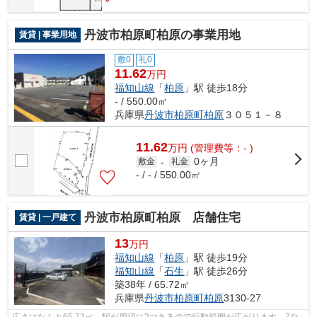
丹波市柏原町柏原の事業用地
賃貸 | 事業用地
敷0
礼0
11.62
万円
福知山線
「
柏原
」駅 徒歩18分
- / 550.00㎡
兵庫県
丹波市
柏原町柏原
３０５１－８
11.62
万
円
(管理費等：- )
0ヶ月
敷金
-
礼金
- / - / 550.00㎡
丹波市柏原町柏原 店舗住宅
賃貸 | 一戸建て
13
万円
福知山線
「
柏原
」駅 徒歩19分
福知山線
「
石生
」駅 徒歩26分
築38年 / 65.72㎡
兵庫県
丹波市
柏原町柏原
3130-27