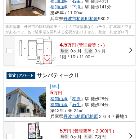
福知山線
「
石生
」駅 徒歩49分
福知山線
「
下滝
」駅 徒歩141分
築45年 / 11.00㎡
兵庫県
丹波市
柏原町柏原
980-2
新着情報：丹波市柏原町柏原テナントの空室情報ならコチラ。駐車場の空き
があるので、他で駐車場を契約する必要がありません。敷金・礼金ゼロ円な
ので、初期費用節約につながります。...
4.5
万
円
(管理費等：- )
0ヶ月
0ヶ月
敷金
礼金
1階 / 1R / 11.00㎡
サンパティークⅡ
賃貸 | アパート
敷0
5
万円
福知山線
「
柏原
」駅 徒歩28分
福知山線
「
石生
」駅 徒歩24分
築13年 / 46.24㎡
兵庫県
丹波市
柏原町柏原
２６４７番地１
5
万
円
(管理費等：2,900円 )
0ヶ月
7万円
敷金
礼金