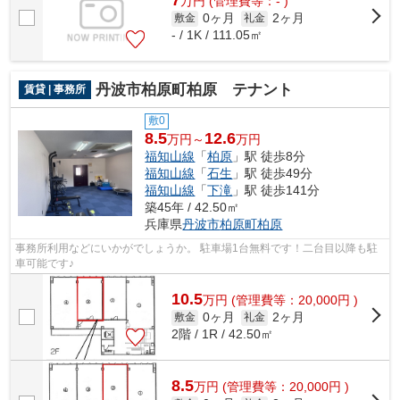
7
万
円
(管理費等：- )
0ヶ月
2ヶ月
敷金
礼金
- / 1K / 111.05㎡
丹波市柏原町柏原 テナント
賃貸 | 事務所
敷0
8.5
12.6
万円～
万円
福知山線
「
柏原
」駅 徒歩8分
福知山線
「
石生
」駅 徒歩49分
福知山線
「
下滝
」駅 徒歩141分
築45年 / 42.50㎡
兵庫県
丹波市
柏原町柏原
事務所利用などにいかがでしょうか。 駐車場1台無料です！二台目以降も駐
車可能です♪
10.5
万
円
(管理費等：20,000円 )
0ヶ月
2ヶ月
敷金
礼金
2階 / 1R / 42.50㎡
8.5
万
円
(管理費等：20,000円 )