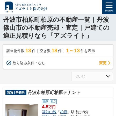
丹波市柏原町柏原の不動産一覧｜丹波
篠山市の不動産売却・査定｜戸建ての
適正見積りなら「アズライト」
13
18
1～13
該当物件数
件
空き数
件
件を表示
変更
絞り込み条件：
なし
丹波市柏原町柏原テナント
賃貸 | 事務所
敷0
礼0
4.5
万円
福知山線
「
柏原
」駅 徒歩8分