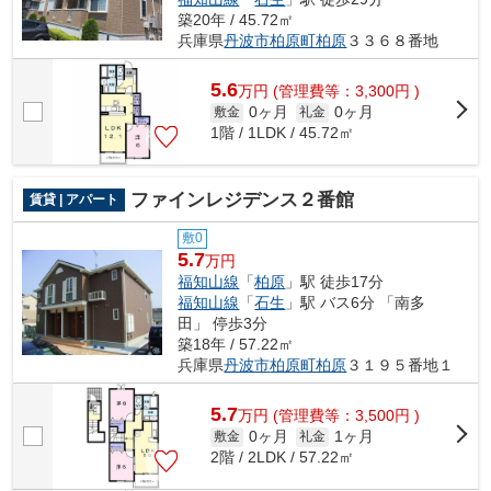
築20年 / 45.72㎡
兵庫県
丹波市
柏原町柏原
３３６８番地
5.6
万
円
(管理費等：3,300円 )
0ヶ月
0ヶ月
敷金
礼金
1階 / 1LDK / 45.72㎡
ファインレジデンス２番館
賃貸 | アパート
敷0
5.7
万円
福知山線
「
柏原
」駅 徒歩17分
福知山線
「
石生
」駅 バス6分 「南多
田」 停歩3分
築18年 / 57.22㎡
兵庫県
丹波市
柏原町柏原
３１９５番地１
5.7
万
円
(管理費等：3,500円 )
0ヶ月
1ヶ月
敷金
礼金
2階 / 2LDK / 57.22㎡