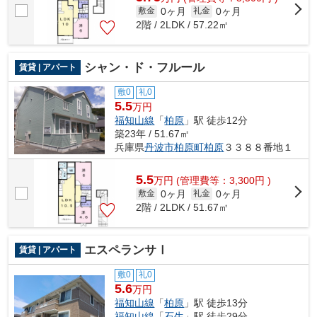
0ヶ月
0ヶ月
敷金
礼金
2階 / 2LDK / 57.22㎡
シャン・ド・フルール
賃貸 | アパート
敷0
礼0
5.5
万円
福知山線
「
柏原
」駅 徒歩12分
築23年 / 51.67㎡
兵庫県
丹波市
柏原町柏原
３３８８番地１
5.5
万
円
(管理費等：3,300円 )
0ヶ月
0ヶ月
敷金
礼金
2階 / 2LDK / 51.67㎡
エスペランサⅠ
賃貸 | アパート
敷0
礼0
5.6
万円
福知山線
「
柏原
」駅 徒歩13分
福知山線
「
石生
」駅 徒歩29分