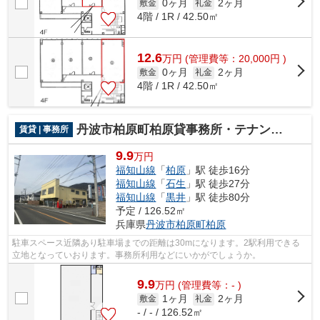
0ヶ月
2ヶ月
敷金
礼金
4階 / 1R / 42.50㎡
12.6
万
円
(管理費等：20,000円 )
0ヶ月
2ヶ月
敷金
礼金
4階 / 1R / 42.50㎡
丹波市柏原町柏原貸事務所・テナント
賃貸 | 事務所
9.9
万円
福知山線
「
柏原
」駅 徒歩16分
福知山線
「
石生
」駅 徒歩27分
福知山線
「
黒井
」駅 徒歩80分
予定 / 126.52㎡
兵庫県
丹波市
柏原町柏原
駐車スペース近隣あり駐車場までの距離は30mになります。2駅利用できる
立地となっていおります。事務所利用などにいかがでしょうか。
9.9
万
円
(管理費等：- )
1ヶ月
2ヶ月
敷金
礼金
- / - / 126.52㎡