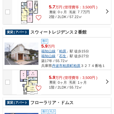
5.7
万
円
(管理費等：3,500円 )
0ヶ月
7.7万円
敷金
礼金
2階 / 2LDK / 57.22㎡
スウィートレジデンス２番館
賃貸 | アパート
敷0
5.9
万円
福知山線
「
柏原
」駅 徒歩15分
福知山線
「
石生
」駅 徒歩27分
築17年 / 55.72㎡
兵庫県
丹波市
柏原町柏原
３２７４番地１
5.9
万
円
(管理費等：3,500円 )
0ヶ月
1ヶ月
敷金
礼金
1階 / 2LDK / 55.72㎡
フローラリア・ドムス
賃貸 | アパート
敷0
礼0