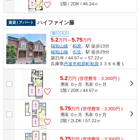
1階 / 2DK / 46.24㎡
ハイファイン藤
賃貸 | アパート
敷0
礼0
5.2
5.75
万円～
万円
福知山線
「
柏原
」駅 徒歩13分
福知山線
「
石生
」駅 徒歩29分
築21年 / 44.67㎡～57.22㎡
兵庫県
丹波市
柏原町柏原
３３６６番１
5.2
万
円
(管理費等：3,300円 )
0ヶ月
0ヶ月
敷金
礼金
1階 / 2DK / 44.67㎡
5.75
万
円
(管理費等：3,300円 )
0ヶ月
0ヶ月
敷金
礼金
2階 / 2LDK / 57.22㎡
5.75
万
円
(管理費等：3,300円 )