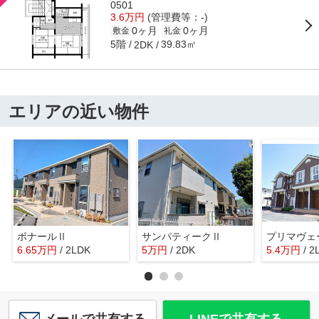
0501
3.6万円
(管理費等：-)
0ヶ月
0ヶ月
敷金
礼金
5階
39.83㎡
2DK
エリアの近い物件
ボナールⅡ
サンパティークⅡ
プリマヴェ
6.65
万
円
/ 2LDK
5
万
円
/ 2DK
5.4
万
円
/ 2
メールで共有する
LINEで共有する