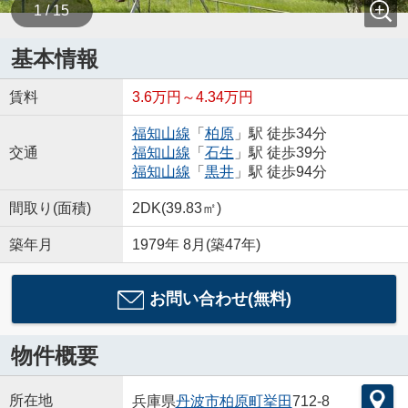
1 / 15
基本情報
賃料
3.6万円～4.34万円
福知山線
「
柏原
」駅 徒歩34分
交通
福知山線
「
石生
」駅 徒歩39分
福知山線
「
黒井
」駅 徒歩94分
間取り(面積)
2DK(39.83㎡)
築年月
1979年 8月(築47年)
お問い合わせ(無料)
物件概要
所在地
兵庫県
丹波市
柏原町挙田
712-8