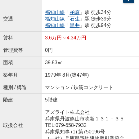
福知山線
「
柏原
」駅 徒歩34分
交通
福知山線
「
石生
」駅 徒歩39分
福知山線
「
黒井
」駅 徒歩94分
賃料
3.6万円～4.34万円
管理費等
0円
面積
39.83㎡
築年月
1979年 8月(築47年)
種別 / 構造
マンション / 鉄筋コンクリート
階建
5階建
アズライト株式会社
兵庫県丹波篠山市吹新１３１－３５
取扱会社
TEL:079-558-7932
兵庫県知事 (1) 第750196号
（一社）兵庫県宅地建物取引業協会