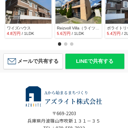
ワイズハウス
Reizvoll Villa（ライツフォル・ヴィラ）
4.8
万
円
/ 1LDK
5.6
万
円
/ 1LDK
5.4
万
円
/ 2
メールで共有する
LINEで共有する
〒669-2203
兵庫県丹波篠山市吹新１３１－３５
TEL：079-558-7932