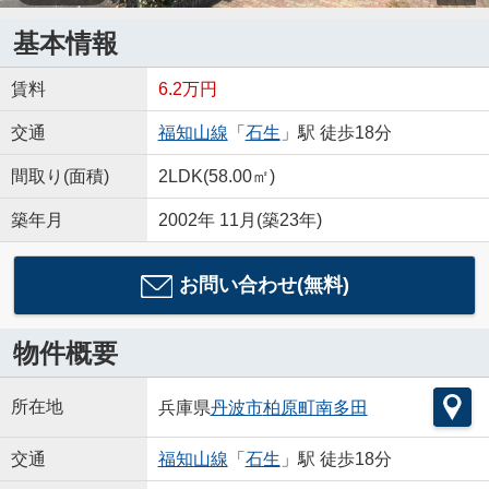
基本情報
賃料
6.2万円
交通
福知山線
「
石生
」駅 徒歩18分
間取り(面積)
2LDK(58.00㎡)
築年月
2002年 11月(築23年)
お問い合わせ(無料)
物件概要
所在地
兵庫県
丹波市
柏原町南多田
交通
福知山線
「
石生
」駅 徒歩18分