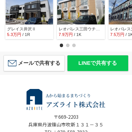
グレイス井沢Ⅱ
レオパレス三田ウチダ２号館
レオパレス
5.3
万
円
/ 1R
7.9
万
円
/ 1K
7.5
万
円
/ 1
メールで共有する
LINEで共有する
〒669-2203
兵庫県丹波篠山市吹新１３１－３５
TEL：079-558-7932