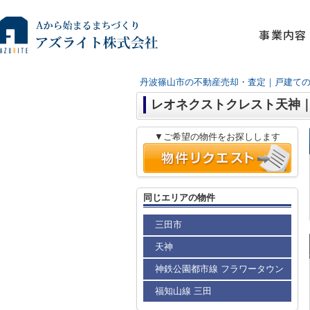
事業内容
丹波篠山市の不動産売却・査定｜戸建て
レオネクストクレスト天神
▼ご希望の物件をお探しします
同じエリアの物件
三田市
天神
神鉄公園都市線 フラワータウン
福知山線 三田