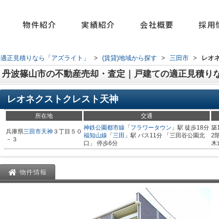
物件紹介
実績紹介
会社概要
採用
の適正見積りなら「アズライト」
>
(賃貸)地域から探す
>
三田市
>
レオ
｜丹波篠山市の不動産売却・査定｜戸建ての適正見積り
レオネクストクレスト天神
所在地
交通
神鉄公園都市線
「
フラワータウン
」駅 徒歩18分
築
兵庫県
三田市
天神
３丁目５０
福知山線
「
三田
」駅 バス11分 「三田谷公園北
2
－３
口」 停歩6分
木
物件情報