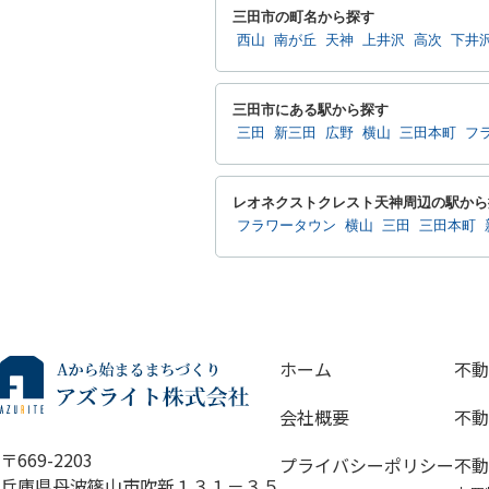
三田市の町名から探す
西山
南が丘
天神
上井沢
高次
下井
三田市にある駅から探す
三田
新三田
広野
横山
三田本町
フ
レオネクストクレスト天神周辺の駅から
フラワータウン
横山
三田
三田本町
ホーム
不動
会社概要
不動
〒669-2203
プライバシーポリシー
不動
兵庫県丹波篠山市吹新１３１－３５