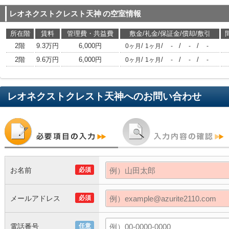
レオネクストクレスト天神
の空室情報
所在階
賃料
管理費・共益費
敷金/礼金/保証金/償却/敷引
2階
9.3万円
6,000円
/
/
/
/
0ヶ月
1ヶ月
-
-
-
2階
9.6万円
6,000円
/
/
/
/
0ヶ月
1ヶ月
-
-
-
レオネクストクレスト天神
へのお問い合わせ
お名前
必須
メールアドレス
必須
電話番号
任意