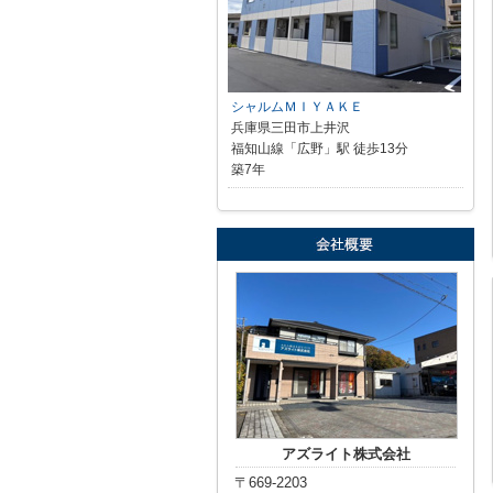
シャルムＭＩＹＡＫＥ
兵庫県三田市上井沢
福知山線「広野」駅 徒歩13分
築7年
アズライト株式会社
〒669-2203