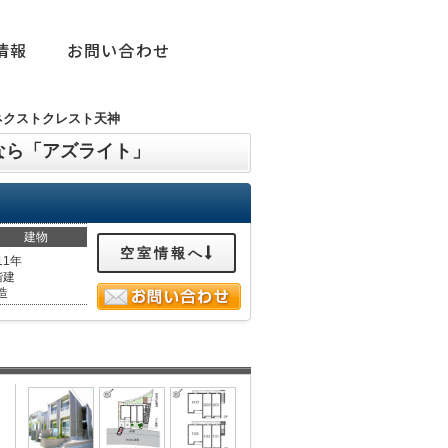
情報
お問い合わせ
ネクストクレスト天神
なら「アズライト」
建物
空室情報へ
11年
階建
造