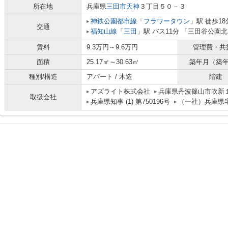
所在地
兵庫県
三田市
天神
３丁目５０－３
神鉄公園都市線
「
フラワータウン
」駅 徒歩18
交通
福知山線
「
三田
」駅 バス11分 「三田谷公園北
賃料
9.3万円～9.6万円
管理費・共
面積
25.17㎡～30.63㎡
築年月（築
種別/構造
アパート / 木造
階建
アズライト株式会社
兵庫県丹波篠山市吹新
取扱会社
兵庫県知事 (1) 第750196号
（一社）兵庫県