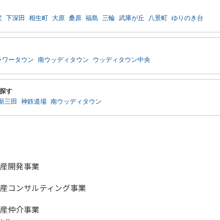
沢
下深田
相生町
大原
桑原
福島
三輪
武庫が丘
八景町
ゆりのき台
ラワータウン
南ウッディタウン
ウッディタウン中央
探す
新三田
神鉄道場
南ウッディタウン
産開発事業
産コンサルティング事業
産仲介事業