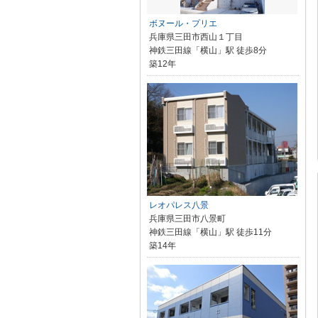
ボヌール・プリエ
兵庫県三田市西山１丁目
神鉄三田線「横山」駅 徒歩8分
築12年
レオパレス八景
兵庫県三田市八景町
神鉄三田線「横山」駅 徒歩11分
築14年