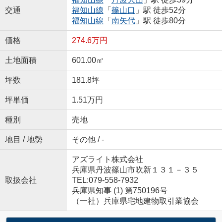
交通
福知山線
「
篠山口
」駅 徒歩52分
福知山線
「
南矢代
」駅 徒歩80分
価格
274.6万円
土地面積
601.00㎡
坪数
181.8坪
坪単価
1.51万円
種別
売地
地目 / 地勢
その他 / -
アズライト株式会社
兵庫県丹波篠山市吹新１３１－３５
取扱会社
TEL:079-558-7932
兵庫県知事 (1) 第750196号
（一社）兵庫県宅地建物取引業協会