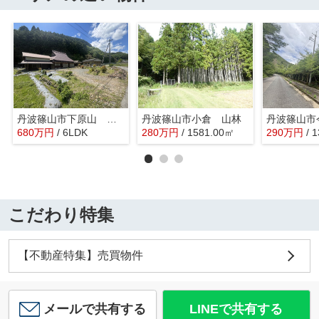
丹波篠山市下原山 戸建て
丹波篠山市小倉 山林
680
万
円
/ 6LDK
280
万
円
/ 1581.00㎡
290
万
円
/ 
こだわり特集
【不動産特集】売買物件
メールで共有する
LINEで共有する