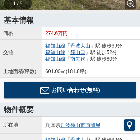
1 / 5
基本情報
価格
274.6万円
福知山線
「
丹波大山
」駅 徒歩39分
交通
福知山線
「
篠山口
」駅 徒歩52分
福知山線
「
南矢代
」駅 徒歩80分
土地面積(坪数)
601.00㎡(181.8坪)
お問い合わせ(無料)
物件概要
所在地
兵庫県
丹波篠山市
西岡屋
福知山線
「
丹波大山
」駅 徒歩39分