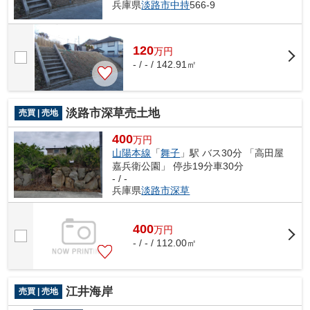
兵庫県
淡路市
中持
566-9
120
万
円
- / - / 142.91㎡
淡路市深草売土地
売買 | 売地
400
万円
山陽本線
「
舞子
」駅 バス30分 「高田屋
嘉兵衛公園」 停歩19分車30分
- / -
兵庫県
淡路市
深草
400
万
円
- / - / 112.00㎡
江井海岸
売買 | 売地