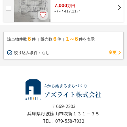
7,000
万
円
- / - / 417.11㎡
6
6
1～6
該当物件数
件
販売数
件
件を表示
変更
絞り込み条件：
なし
〒669-2203
兵庫県丹波篠山市吹新１３１－３５
TEL：079-558-7932