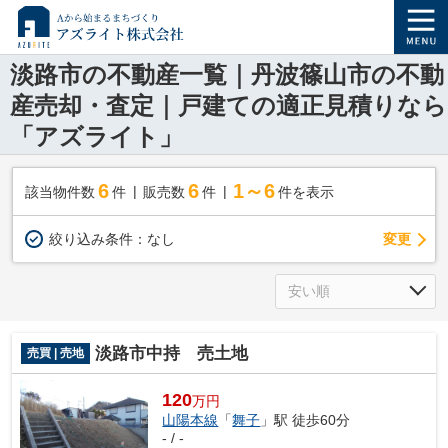
淡路市の不動産一覧｜丹波篠山市の不動
産売却・査定｜戸建ての適正見積りなら
「アズライト」
6
6
1～6
該当物件数
件
販売数
件
件を表示
変更
絞り込み条件：
なし
淡路市中持 売土地
売買 | 売地
120
万円
山陽本線
「
舞子
」駅 徒歩60分
- / -