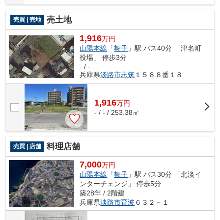
売土地
売買 | 売地
1,916
万円
山陽本線
「
舞子
」駅 バス40分 「津名町
役場」 停歩3分
- / -
兵庫県
淡路市
志筑
１５８８番１８
1,916
万
円
- / - / 253.38㎡
料理店舗
売買 | 店舗
7,000
万円
山陽本線
「
舞子
」駅 バス30分 「北淡イ
ンターチェンジ」 停歩5分
築28年 / 2階建
兵庫県
淡路市
育波
６３２－１