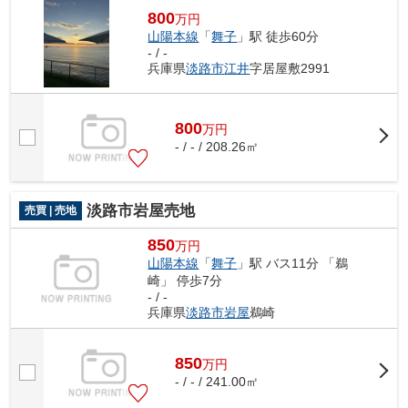
800
万円
山陽本線
「
舞子
」駅 徒歩60分
- / -
兵庫県
淡路市
江井
字居屋敷2991
800
万
円
- / - / 208.26㎡
淡路市岩屋売地
売買 | 売地
850
万円
山陽本線
「
舞子
」駅 バス11分 「鵜
崎」 停歩7分
- / -
兵庫県
淡路市
岩屋
鵜崎
850
万
円
- / - / 241.00㎡