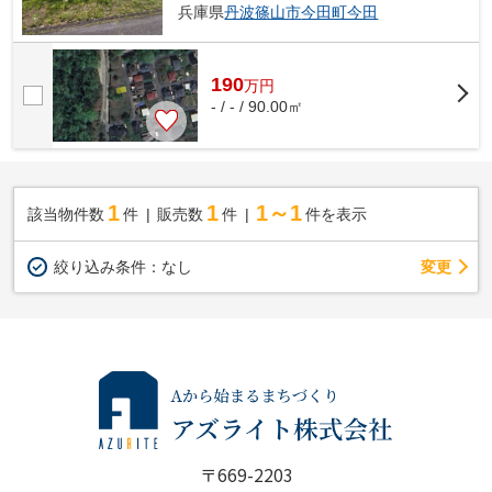
兵庫県
丹波篠山市
今田町今田
190
万
円
- / - / 90.00㎡
1
1
1～1
該当物件数
件
販売数
件
件を表示
変更
絞り込み条件：
なし
〒669-2203