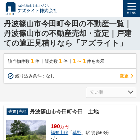
丹波篠山市今田町今田の不動産一覧｜
丹波篠山市の不動産売却・査定｜戸建
ての適正見積りなら「アズライト」
1
1
1～1
該当物件数
件
販売数
件
件を表示
変更
絞り込み条件：
なし
丹波篠山市今田町今田 土地
売買 | 売地
190
万円
福知山線
「
草野
」駅 徒歩63分
- / -