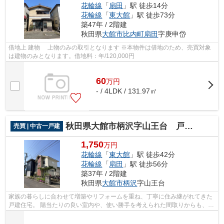
花輪線
「
扇田
」駅 徒歩14分
花輪線
「
東大館
」駅 徒歩73分
築47年 / 2階建
秋田県
大館市
比内町扇田
字庚申岱
借地上 建物 上物のみの取引となります ※本物件は借地のため、売買対象
は建物のみとなります。借地料：年/120,000円
60
万
円
- / 4LDK / 131.97㎡
秋田県大館市柄沢字山王台 戸建て
売買 | 中古一戸建
1,750
万円
花輪線
「
東大館
」駅 徒歩42分
花輪線
「
扇田
」駅 徒歩56分
築37年 / 2階建
秋田県
大館市
柄沢
字山王台
家族の暮らしに合わせて増築やリフォームを重ね、丁寧に住み継がれてきた
戸建住宅。 陽当たりの良い室内や、使い勝手を考えられた間取りからも、売
主様の愛着が感じられます。 車庫付...