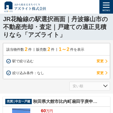
JR花輪線の駅選択画面｜丹波篠山市の
不動産売却・査定｜戸建ての適正見積
りなら「アズライト」
2
2
1～2
該当物件数
件
販売数
件
件を表示
駅で絞り込む
変更
変更
絞り込み条件：
なし
秋田県大館市比内町扇田字庚申岱 借地戸建
売買 | 中古一戸建
60
万円