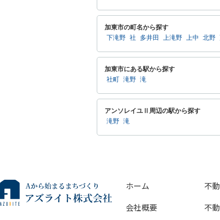
加東市の町名から探す
下滝野
社
多井田
上滝野
上中
北野
加東市にある駅から探す
社町
滝野
滝
アンソレイユⅡ周辺の駅から探す
滝野
滝
ホーム
不動
会社概要
不動