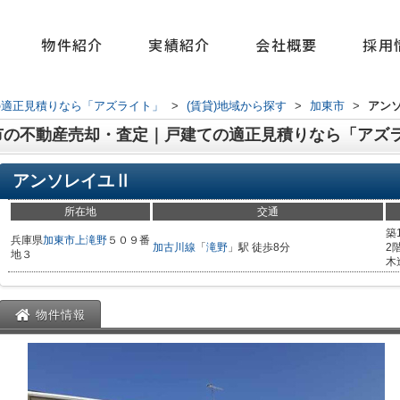
物件紹介
実績紹介
会社概要
採用
の適正見積りなら「アズライト」
>
(賃貸)地域から探す
>
加東市
>
アン
市の不動産売却・査定｜戸建ての適正見積りなら「アズ
アンソレイユⅡ
所在地
交通
築
兵庫県
加東市
上滝野
５０９番
加古川線
「
滝野
」駅 徒歩8分
2
地３
木
物件情報