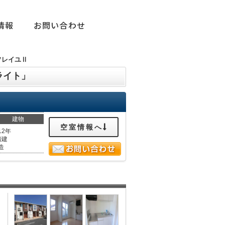
情報
お問い合わせ
ソレイユⅡ
ライト」
建物
空室情報へ
12年
階建
造