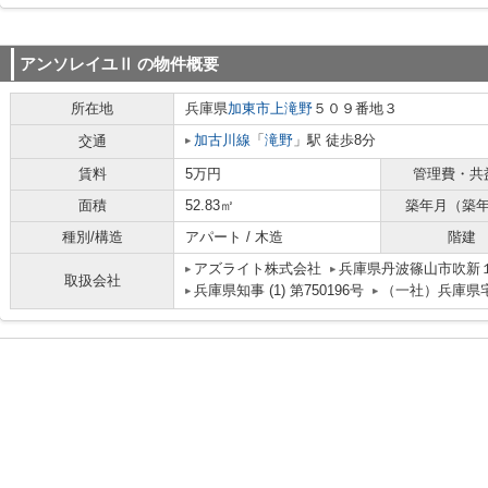
アンソレイユⅡ
の物件概要
所在地
兵庫県
加東市
上滝野
５０９番地３
加古川線
「
滝野
」駅 徒歩8分
交通
賃料
5万円
管理費・共
面積
52.83㎡
築年月（築
種別/構造
アパート / 木造
階建
アズライト株式会社
兵庫県丹波篠山市吹新
取扱会社
兵庫県知事 (1) 第750196号
（一社）兵庫県