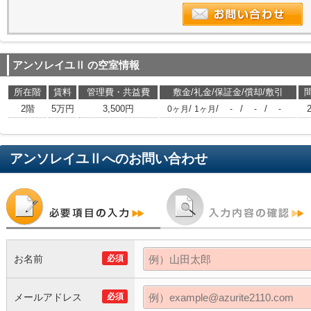
アンソレイユⅡ
の空室情報
所在階
賃料
管理費・共益費
敷金/礼金/保証金/償却/敷引
2階
5万円
3,500円
/
/
/
/
0ヶ月
1ヶ月
-
-
-
アンソレイユⅡ
へのお問い合わせ
お名前
必須
メールアドレス
必須