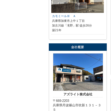
カモミールⅢ Ａ
兵庫県加東市上中１丁目
加古川線「滝野」駅 徒歩26分
築21年
アズライト株式会社
〒669-2203
兵庫県丹波篠山市吹新１３１－３
５