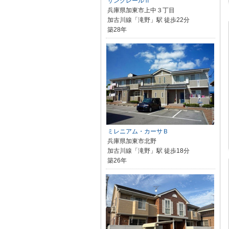
サンクレールⅡ
兵庫県加東市上中３丁目
加古川線「滝野」駅 徒歩22分
築28年
ミレニアム・カーサＢ
兵庫県加東市北野
加古川線「滝野」駅 徒歩18分
築26年