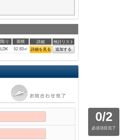
間取り
面積
詳細
検討リスト
2LDK
52.83㎡
詳細を見る
追加する
0
/
2
必須項目完了