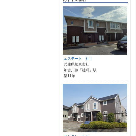
エステート 社Ⅰ
兵庫県加東市社
加古川線「社町」駅
築11年