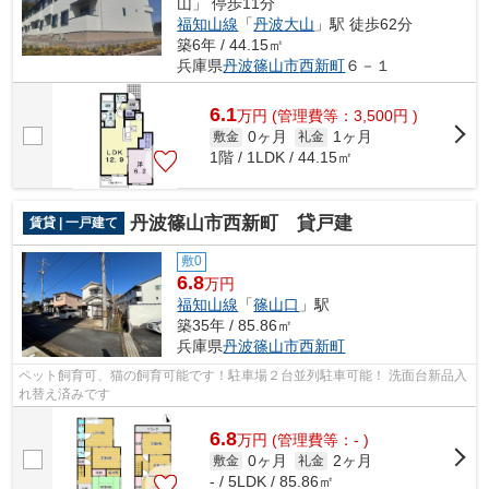
山」 停歩11分
福知山線
「
丹波大山
」駅 徒歩62分
築6年 / 44.15㎡
兵庫県
丹波篠山市
西新町
６－１
6.1
万
円
(管理費等：3,500円 )
0ヶ月
1ヶ月
敷金
礼金
1階 / 1LDK / 44.15㎡
丹波篠山市西新町 貸戸建
賃貸 | 一戸建て
敷0
6.8
万円
福知山線
「
篠山口
」駅
築35年 / 85.86㎡
兵庫県
丹波篠山市
西新町
ペット飼育可、猫の飼育可能です！駐車場２台並列駐車可能！ 洗面台新品入
れ替え済みです
6.8
万
円
(管理費等：- )
0ヶ月
2ヶ月
敷金
礼金
- / 5LDK / 85.86㎡