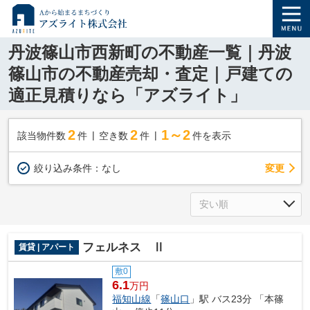
丹波篠山市西新町の不動産一覧｜丹波
篠山市の不動産売却・査定｜戸建ての
適正見積りなら「アズライト」
2
2
1～2
該当物件数
件
空き数
件
件を表示
変更
絞り込み条件：
なし
フェルネス Ⅱ
賃貸 | アパート
敷0
6.1
万円
福知山線
「
篠山口
」駅 バス23分 「本篠