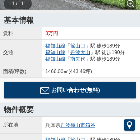
1 / 11
基本情報
賃料
3万円
福知山線
「
篠山口
」駅 徒歩189分
交通
福知山線
「
丹波大山
」駅 徒歩190分
福知山線
「
南矢代
」駅 徒歩189分
面積(坪数)
1466.00㎡(443.46坪)
お問い合わせ(無料)
物件概要
所在地
兵庫県
丹波篠山市
箱谷
福知山線
「
篠山口
」駅 徒歩189分