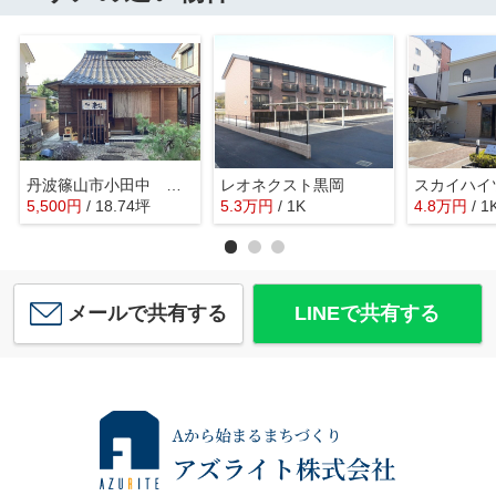
丹波篠山市小田中 ウイークリー賃貸
レオネクスト黒岡
スカイハイ
5,500
円
/ 18.74坪
5.3
万
円
/ 1K
4.8
万
円
/ 1
メールで共有する
LINEで共有する