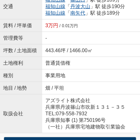
交通
福知山線
「
丹波大山
」駅 徒歩190分
福知山線
「
南矢代
」駅 徒歩189分
賃料 / 坪単価
3万円
/ 0.01万円
管理費等
-
坪数 / 土地面積
443.46坪 / 1466.00㎡
土地権利
普通賃借権
種別
事業用地
地目 / 地勢
畑 / 平坦
アズライト株式会社
兵庫県丹波篠山市吹新１３１－３５
取扱会社
TEL:079-558-7932
兵庫県知事 (1) 第750196号
（一社）兵庫県宅地建物取引業協会