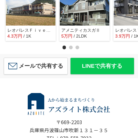
レオパレスＦｉｖｅ Ｓｔａｒｓ
アメニティカスガⅡ
4.3
万
円
/ 1K
5
万
円
/ 2LDK
3.9
万
円
/ 1
メールで共有する
LINEで共有する
〒669-2203
兵庫県丹波篠山市吹新１３１－３５
TEL：079-558-7932