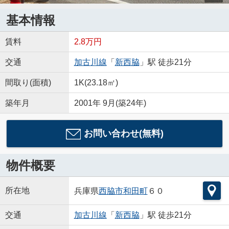
基本情報
賃料
2.8万円
交通
加古川線
「
新西脇
」駅 徒歩21分
間取り(面積)
1K(23.18㎡)
築年月
2001年 9月(築24年)
お問い合わせ(無料)
物件概要
所在地
兵庫県
西脇市
和田町
６０
交通
加古川線
「
新西脇
」駅 徒歩21分