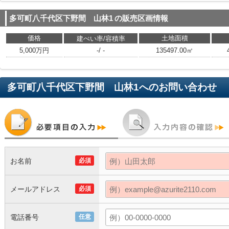
多可町八千代区下野間 山林1
の販売区画情報
価格
土地面積
建ぺい率/容積率
5,000万円
-/ -
135497.00㎡
多可町八千代区下野間 山林1
へのお問い合わせ
お名前
必須
メールアドレス
必須
電話番号
任意