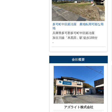
多可町中区鍛冶屋 農地転用可能な用
地
兵庫県多可郡多可町中区鍛冶屋
加古川線「本黒田」駅 徒歩188分
-
アズライト株式会社