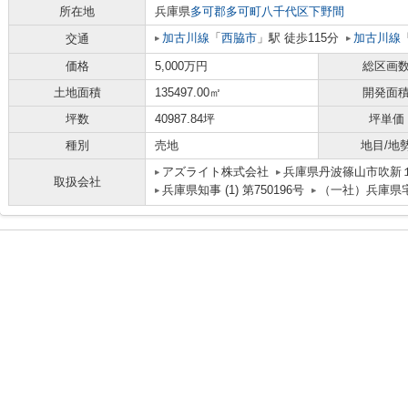
所在地
兵庫県
多可郡多可町
八千代区下野間
加古川線
「
西脇市
」駅 徒歩115分
加古川線
交通
価格
5,000万円
総区画
土地面積
135497.00㎡
開発面
坪数
40987.84坪
坪単価
種別
売地
地目/地
アズライト株式会社
兵庫県丹波篠山市吹新
取扱会社
兵庫県知事 (1) 第750196号
（一社）兵庫県