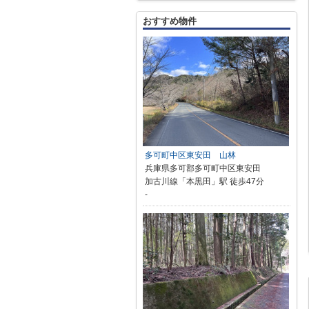
おすすめ物件
多可町中区東安田 山林
兵庫県多可郡多可町中区東安田
加古川線「本黒田」駅 徒歩47分
-