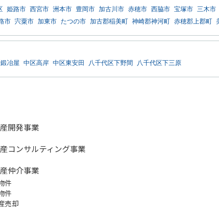
区
姫路市
西宮市
洲本市
豊岡市
加古川市
赤穂市
西脇市
宝塚市
三木市
路市
宍粟市
加東市
たつの市
加古郡稲美町
神崎郡神河町
赤穂郡上郡町
区鍛冶屋
中区高岸
中区東安田
八千代区下野間
八千代区下三原
産開発事業
産コンサルティング事業
産仲介事業
物件
物件
産売却