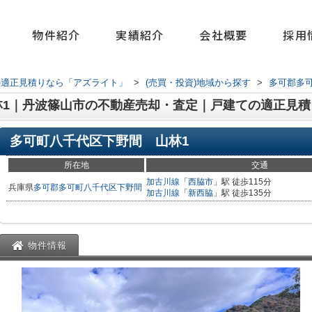
物件紹介
実績紹介
会社概要
採用
の適正見積りなら「アズライト」
>
(売買・投資)地域から探す
>
多可郡多
林1｜丹波篠山市の不動産売却・査定｜戸建ての適正見積
多可町八千代区下野間 山林1
所在地
交通
加古川線
「
西脇市
」駅 徒歩115分
兵庫県
多可郡多可町
八千代区下野間
加古川線
「
新西脇
」駅 徒歩135分
物件情報