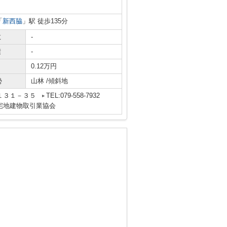
「
新西脇
」駅 徒歩135分
数
-
積
-
0.12万円
勢
山林 /傾斜地
１３１－３５
TEL:079-558-7932
宅地建物取引業協会