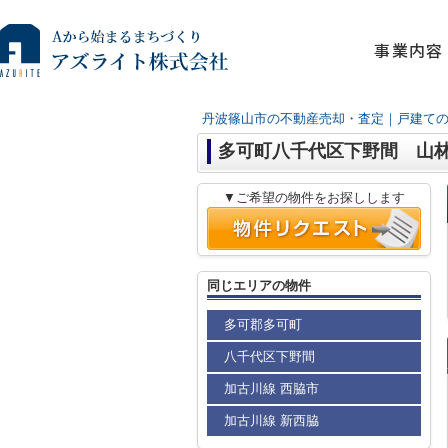
事業内容
丹波篠山市の不動産売却・査定｜戸建て
多可町八千代区下野間 山
▼ご希望の物件をお探しします
同じエリアの物件
多可郡多可町
八千代区下野間
加古川線 西脇市
加古川線 新西脇