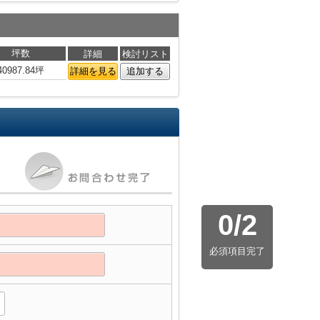
坪数
詳細
検討リスト
40987.84坪
詳細を見る
追加する
0
/
2
必須項目完了