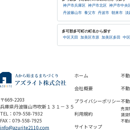
神戸市兵庫区
神戸市北区
神戸市中央
丹波篠山市
養父市
丹波市
朝来市
淡
多可郡多可町の町名から探す
中区天田
加美区市原
加美区多田
中
ホーム
不動
会社概要
不動
〒669-2203
プライバシーポリシー
不動
兵庫県丹波篠山市吹新１３１－３５
売買
TEL：079-558-7932
利用規約
賃貸
FAX：079-558-7925
不動
サイトマップ
info@azurite2110.com