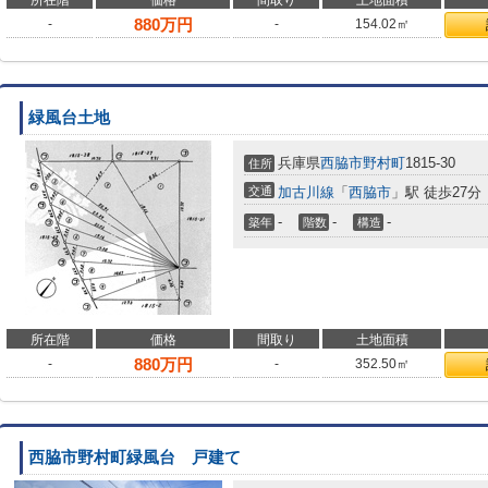
所在階
価格
間取り
土地面積
880
万円
-
-
154.02㎡
緑風台土地
兵庫県
西脇市
野村町
1815-30
住所
交通
加古川線
「
西脇市
」駅 徒歩27分
-
-
-
築年
階数
構造
所在階
価格
間取り
土地面積
880
万円
-
-
352.50㎡
西脇市野村町緑風台 戸建て