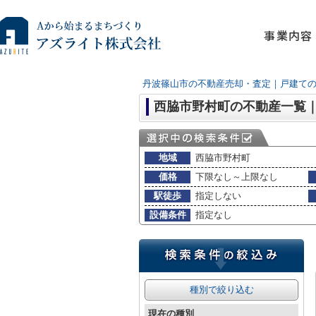
事業内容
丹波篠山市の不動産売却・査定｜戸建て
西脇市野村町の不動産一覧
地域
西脇市野村町
価格
下限なし～上限なし
駅徒歩
指定しない
設備条件
指定なし
種別で絞り込む
現在の種別