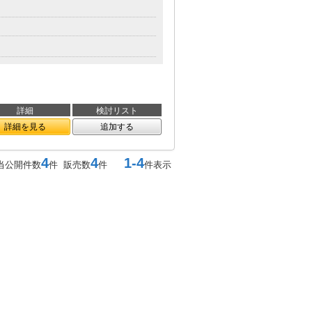
詳細
検討リスト
詳細を見る
追加する
4
4
1-4
当公開件数
件 販売数
件
件表示