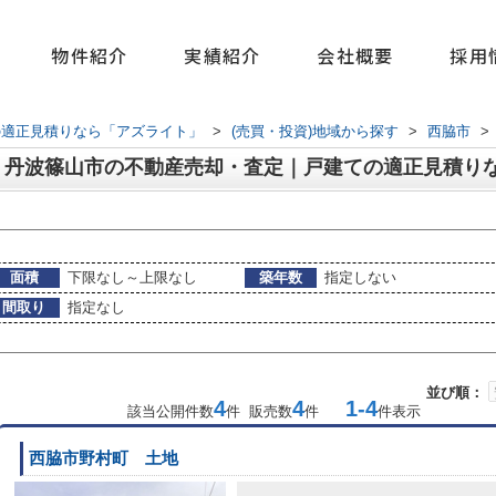
物件紹介
実績紹介
会社概要
採用
の適正見積りなら「アズライト」
>
(売買・投資)地域から探す
>
西脇市
>
｜丹波篠山市の不動産売却・査定｜戸建ての適正見積り
面積
下限なし～上限なし
築年数
指定しない
間取り
指定なし
並び順：
4
4
1-4
該当公開件数
件 販売数
件
件表示
西脇市野村町 土地