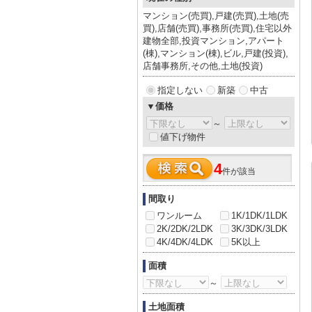
マンション(売買),戸建(売買),土地(売
買),店舗(売買),事務所(売買),住宅以外
建物全部,投資マンション,アパート
(棟),マンション(棟),ビル,戸建(投資),
店舗事務所,その他,土地(投資)
指定しない
新築
中古
▼価格
～
値下げ物件
4
件が該当
間取り
ワンルーム
1K/1DK/1LDK
2K/2DK/2LDK
3K/3DK/3LDK
4K/4DK/4LDK
5K以上
面積
～
土地面積