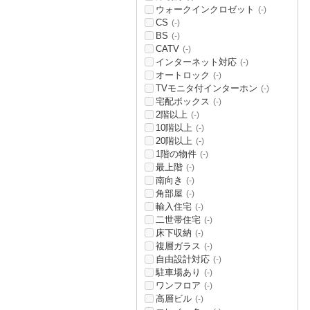
ウォークインクロゼット
(-)
CS
(-)
BS
(-)
CATV
(-)
インターネット対応
(-)
オートロック
(-)
TVモニタ付インターホン
(-)
宅配ボックス
(-)
2階以上
(-)
10階以上
(-)
20階以上
(-)
1階の物件
(-)
最上階
(-)
南向き
(-)
角部屋
(-)
輸入住宅
(-)
二世帯住宅
(-)
床下収納
(-)
複層ガラス
(-)
自由設計対応
(-)
駐車場あり
(-)
ワンフロア
(-)
高層ビル
(-)