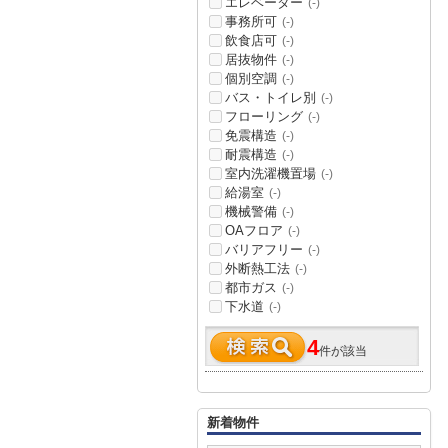
エレベーター
(-)
事務所可
(-)
飲食店可
(-)
居抜物件
(-)
個別空調
(-)
バス・トイレ別
(-)
フローリング
(-)
免震構造
(-)
耐震構造
(-)
室内洗濯機置場
(-)
給湯室
(-)
機械警備
(-)
OAフロア
(-)
バリアフリー
(-)
外断熱工法
(-)
都市ガス
(-)
下水道
(-)
4
件が該当
新着物件