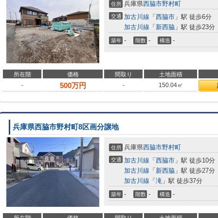
兵庫県
西脇市
野村町
住所
交通
加古川線
「
西脇市
」駅 徒歩6分
加古川線
「
新西脇
」駅 徒歩23分
-
-
-
築年
階数
構造
所在階
価格
間取り
土地面積
500
万円
-
-
150.04㎡
兵庫県西脇市野村町8区画分譲地
兵庫県
西脇市
野村町
住所
交通
加古川線
「
西脇市
」駅 徒歩10分
加古川線
「
新西脇
」駅 徒歩27分
加古川線
「
滝
」駅 徒歩37分
-
-
-
築年
階数
構造