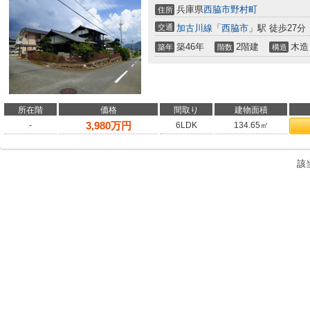
兵庫県
西脇市
野村町
住所
交通
加古川線
「
西脇市
」駅 徒歩27分
築46年
2階建
木造
築年
階数
構造
所在階
価格
間取り
建物面積
3,980
万円
-
6LDK
134.65㎡
該