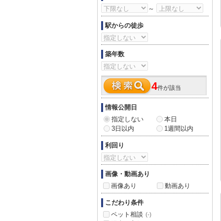
～
駅からの徒歩
築年数
4
件が該当
情報公開日
指定しない
本日
3日以内
1週間以内
利回り
画像・動画あり
画像あり
動画あり
こだわり条件
ペット相談
(-)