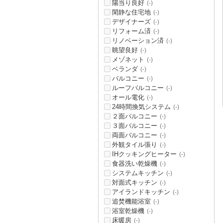
陽当り良好
(-)
閑静な住宅地
(-)
デザイナーズ
(-)
リフォーム済
(-)
リノベーション済
(-)
眺望良好
(-)
メゾネット
(-)
ベランダ
(-)
バルコニー
(-)
ルーフバルコニー
(-)
オール電化
(-)
24時間換気システム
(-)
２面バルコニー
(-)
３面バルコニー
(-)
両面バルコニー
(-)
外観タイル張り
(-)
IHクッキングヒーター
(-)
食器洗い乾燥機
(-)
システムキッチン
(-)
対面式キッチン
(-)
アイランドキッチン
(-)
追焚機能浴室
(-)
浴室乾燥機
(-)
床暖房
(-)