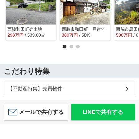
西脇和田町売土地
西脇市和田町 戸建て
298
万
円
/ 539.00㎡
380
万
円
/ 5DK
590
万
円
/ 
こだわり特集
【不動産特集】売買物件
メールで共有する
LINEで共有する