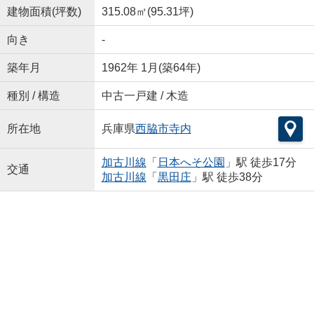
建物面積(坪数)
315.08㎡(95.31坪)
向き
-
築年月
1962年 1月(築64年)
種別 / 構造
中古一戸建 / 木造
所在地
兵庫県
西脇市
寺内
加古川線
「
日本へそ公園
」駅 徒歩17分
交通
加古川線
「
黒田庄
」駅 徒歩38分