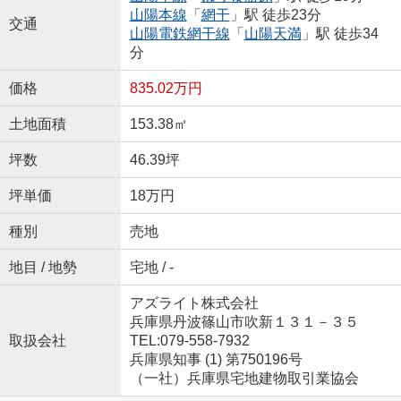
山陽本線
「
網干
」駅 徒歩23分
交通
山陽電鉄網干線
「
山陽天満
」駅 徒歩34
分
価格
835.02万円
土地面積
153.38㎡
坪数
46.39坪
坪単価
18万円
種別
売地
地目 / 地勢
宅地 / -
アズライト株式会社
兵庫県丹波篠山市吹新１３１－３５
取扱会社
TEL:079-558-7932
兵庫県知事 (1) 第750196号
（一社）兵庫県宅地建物取引業協会