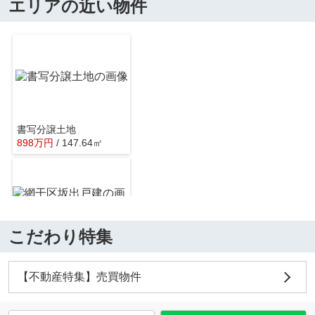
エリアの近い物件
書写分譲土地
898
万
円
/ 147.64㎡
こだわり特集
網干区坂出戸建
590
万
円
/ 6DK
【不動産特集】売買物件