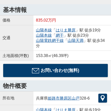
基本情報
価格
835.02万円
山陽本線
「
はりま勝原
」駅 徒歩19分
山陽本線
「
網干
」駅 徒歩23分
交通
山陽電鉄網干線
「
山陽天満
」駅 徒歩34
分
土地面積(坪数)
153.38㎡(46.39坪)
お問い合わせ(無料)
物件概要
所在地
兵庫県
姫路市
勝原区山戸
328-6
山陽本線
「
はりま勝原
」駅 徒歩19分