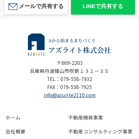
メールで共有する
LINEで共有する
網干区興浜売土地
990
万
円
/ 492.43㎡
〒669-2203
兵庫県丹波篠山市吹新１３１－３５
TEL：079-558-7932
姫路市青山西4丁目 収益用地
FAX：079-558-7925
890
万
円
/ -
info@azurite2110.com
ホーム
不動産開発事業
会社概要
不動産コンサルティング事業