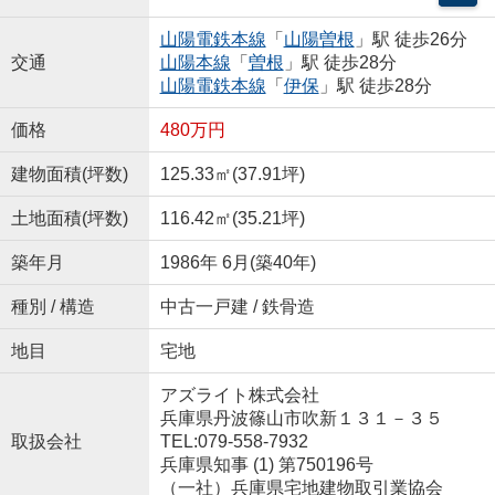
山陽電鉄本線
「
山陽曽根
」駅 徒歩26分
交通
山陽本線
「
曽根
」駅 徒歩28分
山陽電鉄本線
「
伊保
」駅 徒歩28分
価格
480万円
建物面積(坪数)
125.33㎡(37.91坪)
土地面積(坪数)
116.42㎡(35.21坪)
築年月
1986年 6月(築40年)
種別 / 構造
中古一戸建 / 鉄骨造
地目
宅地
アズライト株式会社
兵庫県丹波篠山市吹新１３１－３５
取扱会社
TEL:079-558-7932
兵庫県知事 (1) 第750196号
（一社）兵庫県宅地建物取引業協会