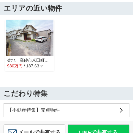
エリアの近い物件
売地 高砂市米田町米田
980
万
円
/ 187.63㎡
こだわり特集
【不動産特集】売買物件
メールで共有する
LINEで共有する