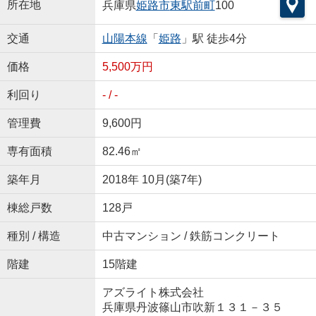
所在地
兵庫県
姫路市
東駅前町
100
交通
山陽本線
「
姫路
」駅 徒歩4分
価格
5,500万円
利回り
- / -
管理費
9,600円
専有面積
82.46㎡
築年月
2018年 10月(築7年)
棟総戸数
128戸
種別 / 構造
中古マンション / 鉄筋コンクリート
階建
15階建
アズライト株式会社
兵庫県丹波篠山市吹新１３１－３５