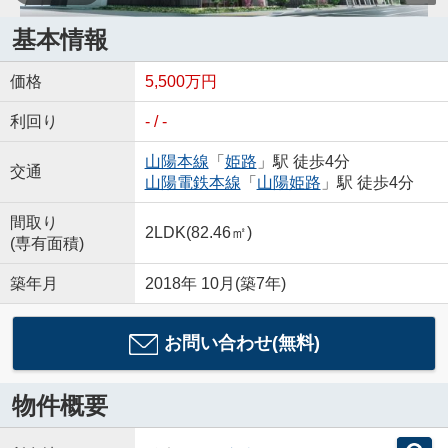
基本情報
価格
5,500万円
利回り
- / -
山陽本線
「
姫路
」駅 徒歩4分
交通
山陽電鉄本線
「
山陽姫路
」駅 徒歩4分
間取り
2LDK(82.46㎡)
(専有面積)
築年月
2018年 10月(築7年)
お問い合わせ(無料)
物件概要