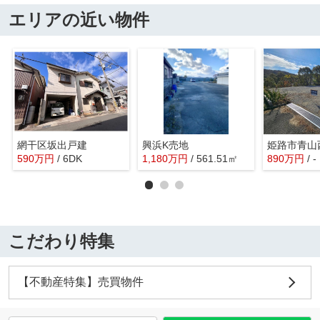
エリアの近い物件
網干区坂出戸建
興浜K売地
590
万
円
/ 6DK
1,180
万
円
/ 561.51㎡
890
万
円
/ -
こだわり特集
【不動産特集】売買物件