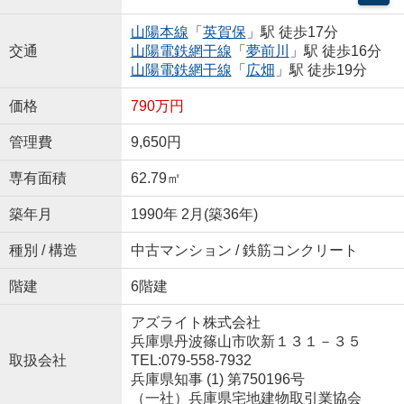
山陽本線
「
英賀保
」駅 徒歩17分
交通
山陽電鉄網干線
「
夢前川
」駅 徒歩16分
山陽電鉄網干線
「
広畑
」駅 徒歩19分
価格
790万円
管理費
9,650円
専有面積
62.79㎡
築年月
1990年 2月(築36年)
種別 / 構造
中古マンション / 鉄筋コンクリート
階建
6階建
アズライト株式会社
兵庫県丹波篠山市吹新１３１－３５
取扱会社
TEL:079-558-7932
兵庫県知事 (1) 第750196号
（一社）兵庫県宅地建物取引業協会