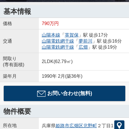
基本情報
価格
790万円
山陽本線
「
英賀保
」駅 徒歩17分
交通
山陽電鉄網干線
「
夢前川
」駅 徒歩16分
山陽電鉄網干線
「
広畑
」駅 徒歩19分
間取り
2LDK(62.79㎡)
(専有面積)
築年月
1990年 2月(築36年)
お問い合わせ(無料)
物件概要
所在地
兵庫県
姫路市
広畑区北野町
２丁目1