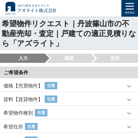
希望物件リクエスト｜丹波篠山市の不
動産売却・査定｜戸建ての適正見積りな
ら「アズライト」
入力
確認
送信
ご希望条件
価格【売買物件】
任意
賃料【賃貸物件】
任意
希望物件種別
任意
希望住所
任意