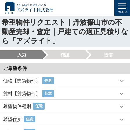
希望物件リクエスト｜丹波篠山市の不
動産売却・査定｜戸建ての適正見積りな
ら「アズライト」
入力
確認
送信
ご希望条件
価格【売買物件】
任意
賃料【賃貸物件】
任意
希望物件種別
任意
希望住所
任意