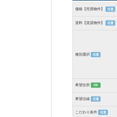
価格【売買物件】
任意
賃料【賃貸物件】
任意
種別選択
任意
希望住所
OK
希望沿線
任意
こだわり条件
任意