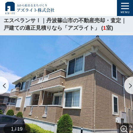
エスペランサⅠ｜丹波篠山市の不動産売却・査定｜
戸建ての適正見積りなら「アズライト」 (
1
室)
1 / 19