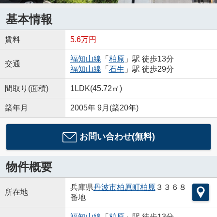
基本情報
賃料
5.6万円
福知山線
「
柏原
」駅 徒歩13分
交通
福知山線
「
石生
」駅 徒歩29分
間取り(面積)
1LDK(45.72㎡)
築年月
2005年 9月(築20年)
お問い合わせ(無料)
物件概要
兵庫県
丹波市
柏原町柏原
３３６８
所在地
番地
福知山線
「
柏原
」駅 徒歩13分